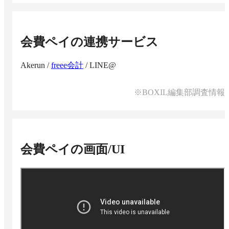
会費ペイ
の連携サービス
Akerun
/
freee会計
/
LINE@
※BOXIL編集部調査情報
会費ペイ
の画面/UI