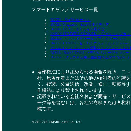
スマートキャンプ サービス一覧
BOXIL - SaaS比較サイト
BOXIL Magazine - SaaS情報メディア
BOXIL EXPO - オンライン展示会
JAPAN LEADERS SUMMIT- エグゼクティブ
BALES - インサイドセールスアウトソーシング
BALES CLOUD - セールスエンゲージメントSaaS
ビジネステンプレート - 便利なテンプレートを
ADXL - SaaSに特化したデジタルエージェンシー
BizHint - クラウド活用と生産性向上の専門サイト
著作権法により認められる場合を除き、コン
社、原著作者またはその他の権利者の許諾を
く、複製、公衆送信、改変、修正、転載等す
作権法により禁止されています。
記載されている会社名および商品・サービス
ーク等を含む）は、各社の商標または各権利
標です。
© 2015-2026 SMARTCAMP Co., Ltd.