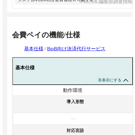
※BOXIL編集部調査情報
口座登録・変更時は別途500円の口座登録手数料がかか
ります。
会費ペイ
の機能/仕様
基本仕様
/
BtoB向け決済代行サービス
基本仕様
非表示にする
動作環境
導入形態
—
対応言語