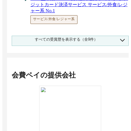
ジットカード決済サービス サービス/外食/レジ
ャー系 No.1
サービス/外食/レジャー系
2026 上半期 BOXIL資料請求数ランキング クレ
すべての受賞歴を表示する（全9件）
ジットカード決済サービス 中小企業向け No.1
中小企業向け（1,000名未満）
2025 下半期 BOXIL資料請求数ランキング 会員
管理・入金管理 カテゴリ総合 No.1
カテゴリ総合
会費ペイ
の提供会社
2025 下半期 BOXIL資料請求数ランキング 会員
管理・入金管理 IT/通信/インターネット系 No.1
IT/通信/インターネット系
2025 下半期 BOXIL資料請求数ランキング 会員
管理・入金管理 中小企業向け No.1
中小企業向け（1,000名未満）