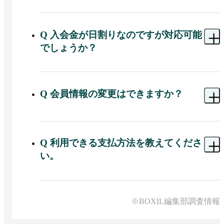
A 
貴社で自由に項目を設定することが可能です。
Q
入会金が日割りなのですが対応可能
でしょうか？
A 
可能です。コースの数に制限はございませんの
で、キャンペーンやサービス内容毎に様々なコー
スを設定可能です。
Q
会員情報の変更はできますか？
A 
対応可能です。管理画面からスタッフ様が直接
変更する方法と、変更案内メールを送り会員自身
で変更いただく方法がございます。
Q
利用できる支払方法を教えてくださ
い。
A 
カード決済
(VISA/MASTER/JCB/AMEX/DINERS)、コンビニ
決済(ファミリーマート・ローソン・デイリーヤマ
※BOXIL編集部調査情報
ザキ・ミニストップ・セイコーマート)、口座振替
(各金融機関)です。審査結果によっては一部の支