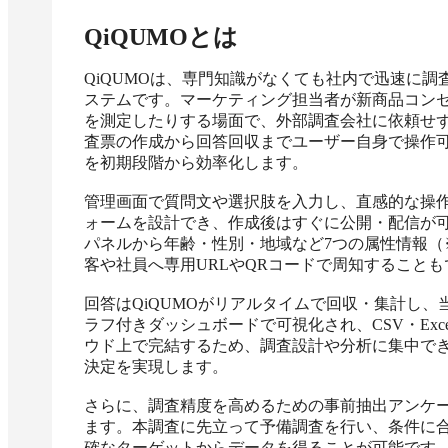
QiQUMO
とは
QiQUMOは、専門知識がなくても社内で迅速に調
ステムです。マーケティング担当者が新商品コン
を測定したりする場面で、外部調査会社に依頼せ
査票の作成から回答回収までユーザー自身で操作
を初期段階から効率化します。

管理画面で質問文や選択肢を入力し、直感的な操
ォームを設計でき、作成後はすぐに公開・配信が
パネルから年齢・性別・地域など7つの属性情報
客や社員へ専用URLやQRコードで周知することも
回答はQiQUMOがリアルタイムで回収・集計し
ラフ付きダッシュボードで可視化され、CSV・Ex
ウド上で完結するため、調査設計や分析に集中で
決定を実現します。

さらに、調査精度を高めるための事前抽出アンケ
ます。本調査に先立って予備調査を行い、条件に
確なターゲットからデータを得ることが可能です。海外