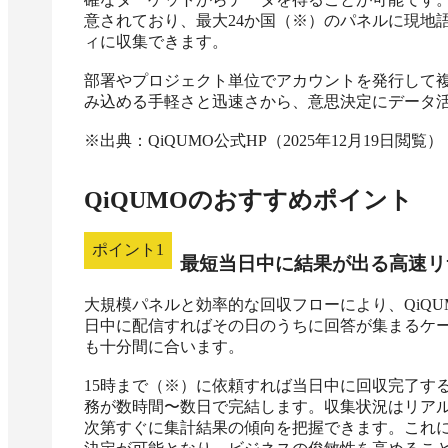
意されており、最大24か国（※）のパネルに現地
ィに収集できます。

部署やプロジェクト単位でアカウントを発行して
み込める手軽さと迅速さから、意思決定にデータ活
※出典：QiQUMO公式HP（2025年12月19日閲覧）
QiQUMO
のおすすめポイント
ポイント
1
最短当日中に結果が出る高速リ
大規模パネルと効率的な回収フローにより、QiQ
日中に配信すればその日のうちに回答が集まるケ
も十分間に合います。

15時まで（※）に依頼すれば当日中に回収完了す
務が数時間〜数日で完結します。収集状況はリア
次第すぐに集計結果の傾向を把握できます。これ