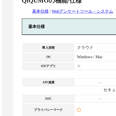
QiQUMO
の機能/仕様
・集計ツール
・ダッシュボー
基本仕様
/
Webアンケートツール・システム
・性年代・居住
基本仕様
クラウド
導入形態
Windows / Mac
OS
iOSアプリ
—
API連携
セキュ
—
SOC
プライバシーマーク