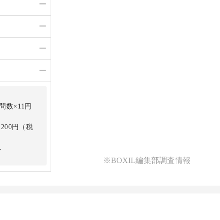
ー
ー
ー
ー
問数×11円
200円（税
し
※BOXIL編集部調査情報
示
性