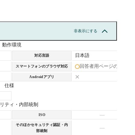
ド
地情報付与
非表示にする
動作環境
日本語
対応言語
回答者用ページのみ可
スマートフォンのブラウザ対応
Androidアプリ
仕様
リティ・内部統制
—
ISO
そのほかセキュリティ認証・内
—
部統制