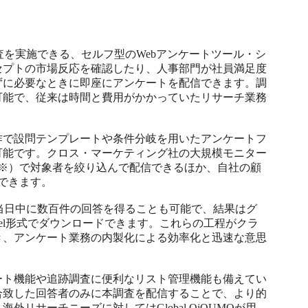
査を実施できる、セルフ型のWebアンケートツール・シ
セプトの市場反応を確認したり、人事部門が社員満足度
ずに必要なときに即座にアンケートを配信できます。調
可能で、従来は時間と費用がかかっていたリサーチ業務
作で設問テンプレートや条件分岐を用いたアンケートフ
可能です。クロス・マーケティング社の大規模モニター
（※）で対象者を絞り込んで配信できるほか、自社の顧
できます。

、当日中に数百件の回答を得ることも可能で、結果はグ
cel形式でダウンロードできます。これらの工程がクラ
き、アンケート業務の内製化による効率化と迅速な意思
ート機能や追跡調査に便利なリスト管理機能も備えてい
合致した回答者のみに本調査を配信することで、より的
リサーチニーズに対してはGlobal QiQUMOが用