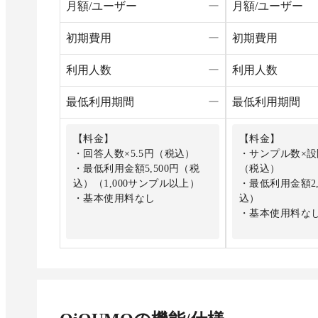
月額/ユーザー
ー
月額/ユーザー
初期費用
ー
初期費用
利用人数
ー
利用人数
最低利用期間
ー
最低利用期間
【料金】
【料金】
・回答人数×5.5円（税込）
・サンプル数×設
・最低利用金額5,500円（税
（税込）
込）（1,000サンプル以上）
・最低利用金額2,
・基本使用料なし
込）
・基本使用料な
【機能】
・画像・動画提
・回答条件制御
・繰り返し質問
・豊富な配信属
・回収数の割付