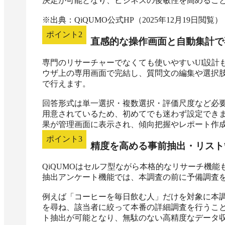
決定が可能となり、ビジネスの俊敏性を高めること
※出典：QiQUMO公式HP（2025年12月19日閲覧）
ポイント
2
直感的な操作画面と自動集計で
専門のリサーチャーでなくても使いやすいUI設計も
ウザ上の専用画面で完結し、質問文の編集や選択
で行えます。

回答形式は単一選択・複数選択・評価尺度など必
用意されているため、初めてでも迷わず設定でき
果が管理画面に表示され、傾向把握やレポート作
ポイント
3
精度を高める事前抽出・リスト
QiQUMOはセルフ型ながら本格的なリサーチ機
抽出アンケート機能では、本調査の前に予備調査を
例えば「コーヒーを毎日飲む人」だけを対象に本
を尋ね、該当者に絞って本番の詳細調査を行うこ
ト抽出が可能となり、無駄のない高精度なデータ収