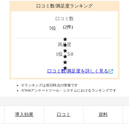
口コミ数/満足度ランキング
口コミ数
(
2
件)
5位
満足度
1位
5.0
口コミ数/満足度を詳しく見る
※ランキングは前日時点の情報です
※Webアンケートツール・システムにおけるランキングです
導入効果
口コミ
資料