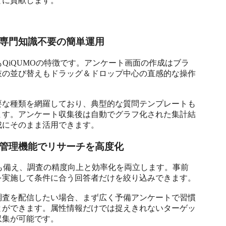
に貢献します。

専門知識不要の簡単運用
QiQUMOの特徴です。アンケート画面の作成はブラ
肢の並び替えもドラッグ＆ドロップ中心の直感的な操作
要な種類を網羅しており、典型的な質問テンプレートも
ます。アンケート収集後は自動でグラフ化された集計結
成にそのまま活用できます。
管理機能でリサーチを高度化
能も備え、調査の精度向上と効率化を両立します。事前
実施して条件に合う回答者だけを絞り込みできます。

調査を配信したい場合、まず広く予備アンケートで習慣
とができます。属性情報だけでは捉えきれないターゲッ
集が可能です。
