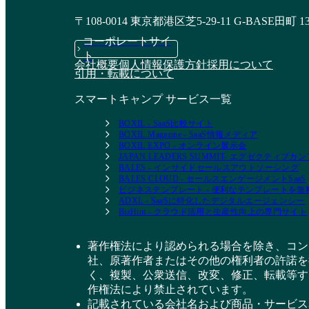
〒108-0014 東京都港区芝5-29-11 G-BASE田町 1
ヤグラ セキュリティ
コーポレートサイ
プラットフォーム
ト
会社概要
個人情報保護方針
採用について
引用・転載について
資料請求リストに追加
スマートキャンプ サービス一覧
BOXIL - SaaS比較サイト
BOXIL Magazine - SaaS情報メディア
BOXIL EXPO - オンライン展示会
JAPAN LEADERS SUMMIT- エグゼクティブ
BALES - インサイドセールスアウトソーシング
BALES CLOUD - セールスエンゲージメントSaaS
ビジネステンプレート - 便利なテンプレートを
ADXL - SaaSに特化したデジタルエージェンシー
BizHint - クラウド活用と生産性向上の専門サイト
著作権法により認められる場合を除き、コン
社、原著作者またはその他の権利者の許諾を
く、複製、公衆送信、改変、修正、転載等す
作権法により禁止されています。
記載されている会社名および商品・サービス