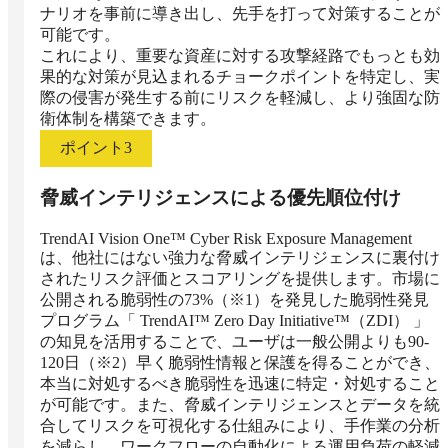
ナリオを事前に導き出し、先手を打って対策することが
可能です。

これにより、重要な資産に対する攻撃経路でもっとも効
果的な対策が見込まれるチョークポイントを特定し、実
際の侵害が発生する前にリスクを軽減し、より強固な防
衛体制を構築できます。
ポイント
3
脅威インテリジェンスによる優先順位付け
TrendAI Vision One™ Cyber Risk Exposure Management
は、他社にはない強力な脅威インテリジェンスに裏付け
されたリスク評価とスコアリングを提供します。市場に
公開される脆弱性の73%（※1）を発見した脆弱性発見
プログラム「 TrendAI™ Zero Day Initiative™（ZDI） 」
の知見を活用することで、ユーザは一般公開よりも90-
120日（※2）早く脆弱性情報と保護を得ることができ、
本当に対処するべき脆弱性を迅速に特定・対処すること
が可能です。また、脅威インテリジェンスとデータを統
合してリスクを可視化する仕組みにより、手作業の分析
を減らし、ワークフローの自動化による運用負荷の軽減