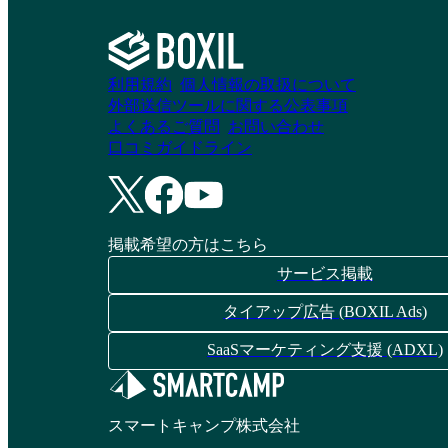
利用規約
個人情報の取扱について
TrendAI Vision
TrendAI Vision
外部送信ツールに関する公表事項
One™ Email and
One™ Endpoint
よくあるご質問
お問い合わせ
Collaboration Security
Security
口コミガイドライン
資料請求リストに追加
資料請求リストに追加
掲載希望の方はこちら
サービス掲載
TrendAI Vision
TrendAI Vision
タイアップ広告 (BOXIL Ads)
One™
One™ Security
Operations
SaaSマーケティング支援 (ADXL)
資料請求リストに追加
資料請求リストに追加
スマートキャンプ株式会社