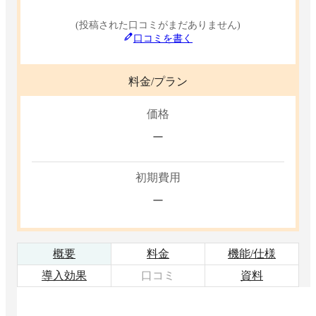
(投稿された口コミがまだありません)
口コミを書く
料金/プラン
価格
ー
初期費用
ー
概要
料金
機能/仕様
導入効果
口コミ
資料