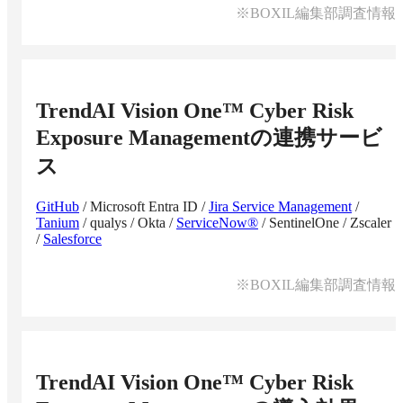
※BOXIL編集部調査情報
TrendAI Vision One™ Cyber Risk
Exposure Management
の連携サービ
ス
GitHub
/
Microsoft Entra ID
/
Jira Service Management
/
Tanium
/
qualys
/
Okta
/
ServiceNow®
/
SentinelOne
/
Zscaler
/
Salesforce
※BOXIL編集部調査情報
TrendAI Vision One™ Cyber Risk