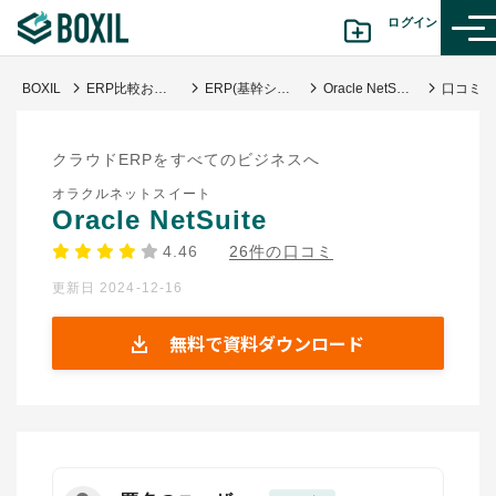
ログイン
BOXIL
ERP比較おすすめ20選｜企業規模に合わせたサービスの選び方
ERP(基幹システム)
Oracle NetSuite
カテゴリから探す
クラウドERPをすべてのビジネスへ
診断から探す(β版)
オラクルネットスイート
Oracle NetSuite
記事から探す
4.46
26件の口コミ
更新日 2024-12-16
BOXILの使い方ガイド
情報掲載をご希望の方へ
無料で資料ダウンロード