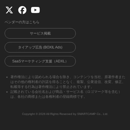
ベンダーの方はこちら
サービス掲載
タイアップ広告 (BOXIL Ads)
SaaSマーケティング支援（ADXL）
著作権法により認められる場合を除き、コンテンツを当社、原著作者また
はその他の権利者の許諾を得ることなく、複製、公衆送信、改変、修正、
転載等する行為は著作権法により禁止されています。
記載されている会社名および商品・サービス名（ロゴマーク等を含む）
は、各社の商標または各権利者の登録商標です。
Copyright ©︎ 2026 All Rights Reserved by SMARTCAMP Co., Ltd.