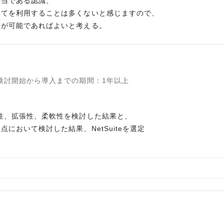
妥当である認識、
全てを利用することは多くないと感じますので、
等が可能であればよいと考える。
検討開始から導入までの期間
：
1年以上
性、拡張性、柔軟性を検討した結果と、
において検討した結果、NetSuiteを選定