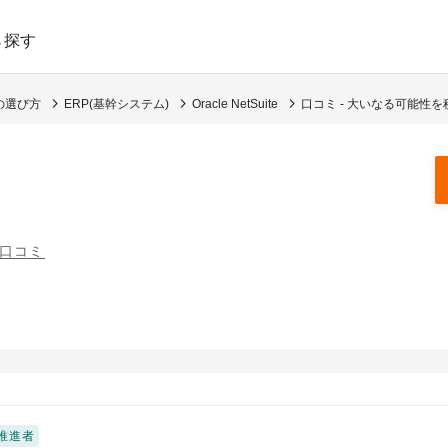
ら探す
の選び方
ERP(基幹システム)
Oracle NetSuite
口コミ - 大いなる可能性を
へ
の口コミ
推進者