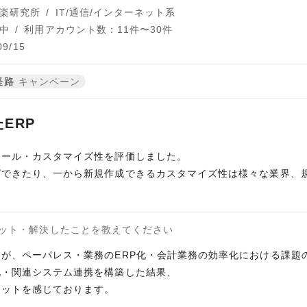
楽研究所
/
IT/通信/インターネット系
中
/
利用アカウント数：11件〜30件
9/15
経路
キャンペーン
ERP
ュール・カスタマイズ性を評価しました。
グできたり、一から新規作成できるカスタマイズ性は様々な業界、
ット・解決したことを教えてください
が、ペーパレス・業務のERP化・会計業務の効率化における課題
化・関連システム連携を構築した結果、
リットを感じております。