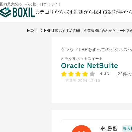
国内最大級のSaaS比較・口コミサイト
カテゴリから探す
診断から探す(β版)
記事か
BOXIL
ERP比較おすすめ20選｜企業規模に合わせたサービス
クラウドERPをすべてのビジネス
オラクルネットスイート
Oracle NetSuite
4.46
26件
更新日 2024-12-16
林 勝也
導入