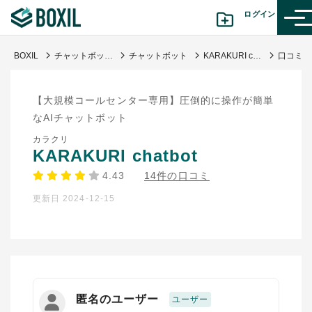
ログイン
BOXIL
チャットボット比較37選｜タイプ別おすすめサービス・選び方・料金
チャットボット
KARAKURI chatbot
カテゴリから探す
【大規模コールセンター専用】圧倒的に操作が簡単
診断から探す(β版)
なAIチャットボット
カラクリ
記事から探す
KARAKURI chatbot
4.43
14件の口コミ
BOXILの使い方ガイド
情報掲載をご希望の方へ
更新日 2024-12-15
匿名のユーザー
ユーザー