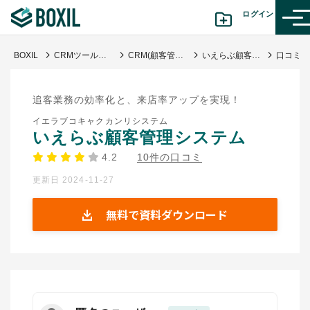
ログイン
BOXIL
CRMツール比較おすすめ17選｜人気サービス・迷わない選び方
CRM(顧客管理システム)
いえらぶ顧客管理システム
カテゴリから探す
追客業務の効率化と、来店率アップを実現！
診断から探す(β版)
イエラブコキャクカンリシステム
いえらぶ顧客管理システム
記事から探す
4.2
10件の口コミ
更新日 2024-11-27
BOXILの使い方ガイド
情報掲載をご希望の方へ
無料で資料ダウンロード