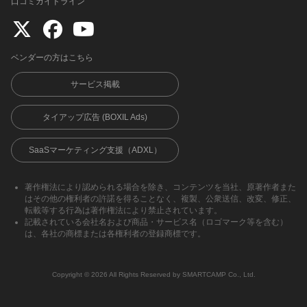
口コミガイドライン
ベンダーの方はこちら
サービス掲載
タイアップ広告 (BOXIL Ads)
SaaSマーケティング支援（ADXL）
著作権法により認められる場合を除き、コンテンツを当社、原著作者また
はその他の権利者の許諾を得ることなく、複製、公衆送信、改変、修正、
転載等する行為は著作権法により禁止されています。
記載されている会社名および商品・サービス名（ロゴマーク等を含む）
は、各社の商標または各権利者の登録商標です。
Copyright ©︎ 2026 All Rights Reserved by SMARTCAMP Co., Ltd.