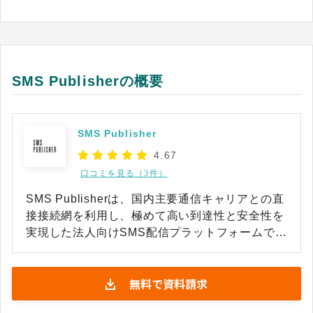
SMS Publisherの概要
SMS Publisher
4.67
口コミを見る（3件）
SMS Publisherは、国内主要通信キャリアとの直
接接続網を利用し、極めて高い到達性と安全性を
実現した法人向けSMS配信プラットフォームで
す。顧客の携帯電話番号宛てに重要な通知やプロ
モーション情報を届けられ、メールに比べて埋も
無料で資料請求
れにくく、開封・即時性に優れたチャネルとして
活用できます。 既存の社内システムやマーケティ