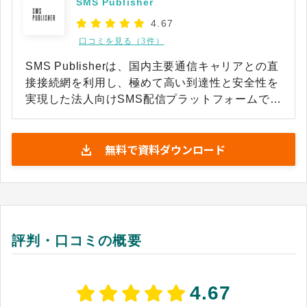
SMS Publisher
4.67
口コミを見る（3件）
SMS Publisherは、国内主要通信キャリアとの直
接接続網を利用し、極めて高い到達性と安全性を
実現した法人向けSMS配信プラットフォームで
す。顧客の携帯電話番号宛てに重要な通知やプロ
モーション情報を届けられ、メールに比べて埋も
無料で資料ダウンロード
れにくく、開封・即時性に優れたチャネルとして
活用できます。 既存の社内システムやマーケティ
ングツールとのAPI連携を前提とした柔軟な設計
がなされており、日常的な業務フローに組み込ん
だ自動配信を容易に実現できます。金融機関の重
要なお知らせからECサイトの本人認証まで、確
評判・口コミの概要
実な到達が求められる重要インフラとして数多く
の大企業に採用され続けている実績を持っていま
す。
4.67