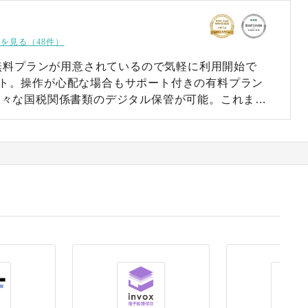
を見る（48件）
 無料プランが用意されているので気軽に利用開始で
ト。操作が心配な場合もサポート付きの有料プラン
様々な国税関係書類のデジタル保管が可能。これまで
が容易になり、業務の効率化に貢献します。令和4
電子帳簿保存法のスキャナ保存・電子取引要件にも
プが付与されたデータはサービス上から削除できな
書類が豊富で汎用
書類の種類に制限がないのが特徴です。請求書や領収
加え、売上明細書・支払通知書などの書類も保存が
pgやpngといった画像ファイルのアップロードにも対
ポイント。わざわざPDFに変換してアップロードす
自動入力も対応 アップ
、AI-OCRによってシステムに自動入力されます。
当者の業務負担の軽減を実現。入力後は取引年月日
索が可能になるので、膨大なファイルの中から探す