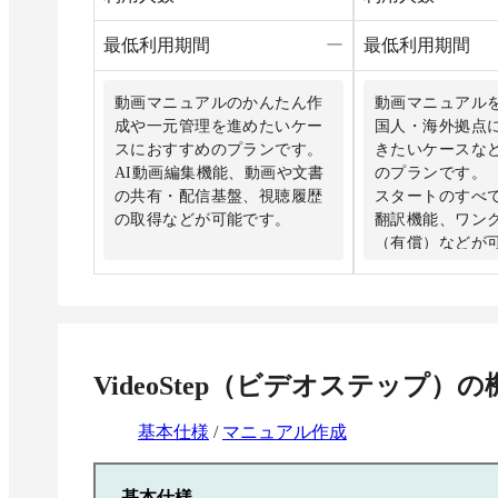
最低利用期間
ー
最低利用期間
動画マニュアルのかんたん作
動画マニュアルを
成や一元管理を進めたいケー
国人・海外拠点
スにおすすめのプランです。
きたいケースな
AI動画編集機能、動画や文書
のプランです。
の共有・配信基盤、視聴履歴
スタートのすべて
の取得などが可能です。
翻訳機能、ワン
（有償）などが
まずはお問い合わせくださ
い。
まずはお問い合
い。
VideoStep（ビデオステップ）
の
基本仕様
/
マニュアル作成
基本仕様