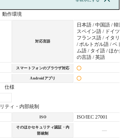
動作環境
日本語 / 中国語 / 韓国語 /
スペイン語 / ドイツ語 /
フランス語 / イタリア語
対応言語
/ ポルトガル語 / ベトナ
ム語 / タイ語 / ほか多数
の言語 / 英語
スマートフォンのブラウザ対応
Androidアプリ
仕様
リティ・内部統制
ISO/IEC 27001
ISO
そのほかセキュリティ認証・内
—
部統制