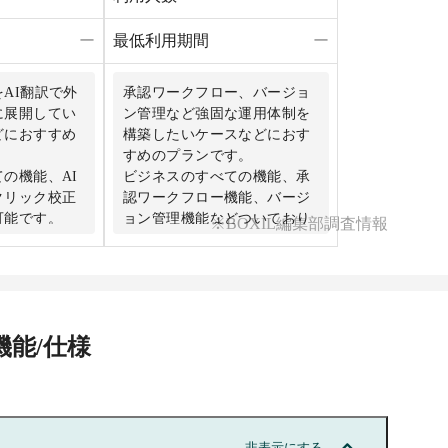
ー
最低利用期間
ー
AI翻訳で外
承認ワークフロー、バージョ
に展開してい
ン管理など強固な運用体制を
どにおすすめ
構築したいケースなどにおす
すめのプランです。
の機能、AI
ビジネスのすべての機能、承
クリック校正
認ワークフロー機能、バージ
可能です。
ョン管理機能などついており
※BOXIL編集部調査情報
高度な運用が可能です。
わせくださ
まずはお問い合わせくださ
機能/仕様
非表示にする