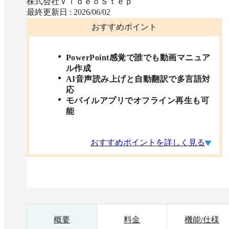
株式会社ＶｉｄｅｏＳｔｅｐ
最終更新日 :
2026/06/02
おすすめポイント
PowerPoint感覚で誰でも動画マニュア
ル作成
AI音声読み上げと自動翻訳で多言語対
応
モバイルアプリでオフライン再生も可
能
おすすめポイントを詳しく見る
概要
料金
機能/仕様