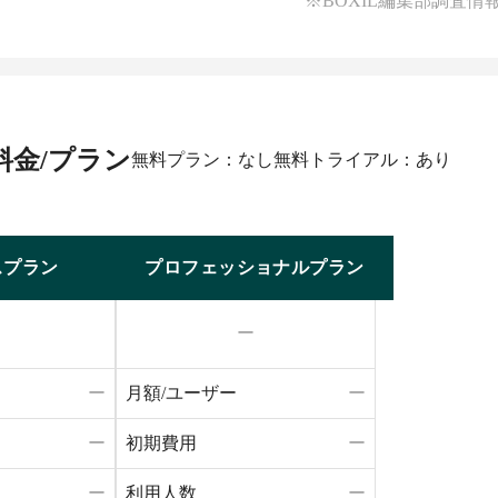
※BOXIL編集部調査情
料金/プラン
無料プラン：なし
無料トライアル：あり
スプラン
プロフェッショナルプラン
ー
ー
月額/ユーザー
ー
ー
初期費用
ー
ー
利用人数
ー