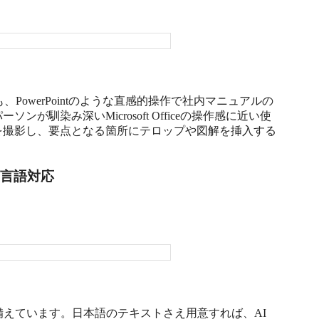
も、PowerPointのような直感的操作で社内マニュアルの
馴染み深いMicrosoft Officeの操作感に近い使
を撮影し、要点となる箇所にテロップや図解を挿入する
多言語対応
備えています。日本語のテキストさえ用意すれば、AI