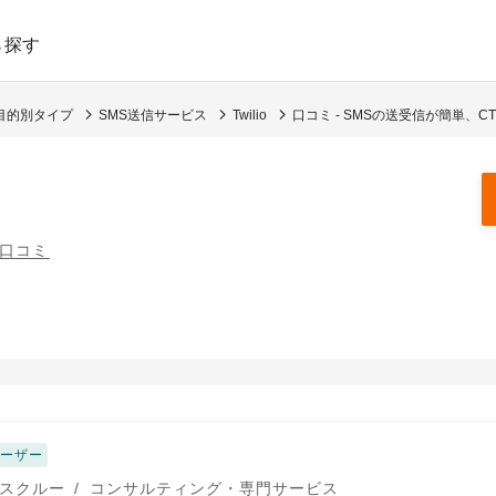
ら探す
目的別タイプ
SMS送信サービス
Twilio
口コミ - SMSの送受信が簡単、C
の口コミ
ユーザー
スクルー
/
コンサルティング・専門サービス