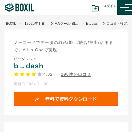
ログイン
BOXIL
【2025年】BtoC向けMAツール比較！選び方・シェアが多いおすすめサービス
MAツール(BtoC)
b→dash
口コミ - 設定画面が分かり易く作られている。
カテゴリから探す
ノーコードでデータの取込/加工/統合/抽出/活用ま
診断から探す(β版)
で、All in Oneで実現
ビーダッシュ
記事から探す
b→dash
4.32
190件の口コミ
BOXILの使い方ガイド
情報掲載をご希望の方へ
更新日 2024-11-30
無料で資料ダウンロード