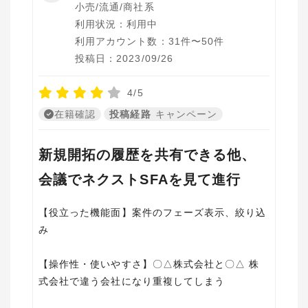
小売/流通/商社系
利用状況：利用中
利用アカウント数：31件〜50件
投稿日：2023/09/26
4/5
在籍確認
投稿経路
キャンペーン
新規開拓の履歴を共有できる他、
会議でネクストSFAを見て進行
【役立った機能面】案件のフェーズ表示、絞り込
み
【操作性・使いやすさ】〇△株式会社と〇△ 株
式会社で違う会社になり重複してしまう