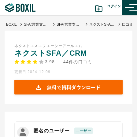
ログイン
BOXIL
SFA(営業支援)ツール比較おすすめ21選｜タイプ別と選び方
SFA(営業支援システム)
ネクストSFA／CRM
カテゴリから探す
ネクストエスエフエーシーアールエム
診断から探す(β版)
ネクストSFA／CRM
3.98
44件の口コミ
記事から探す
更新日 2024-12-09
BOXILの使い方ガイド
情報掲載をご希望の方へ
無料で資料ダウンロード
匿名のユーザー
ユーザー