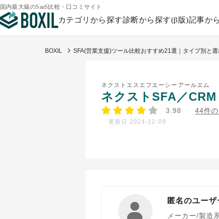
国内最大級のSaaS比較・口コミサイト
カテゴリから探す
診断から探す(β版)
記事か
BOXIL
SFA(営業支援)ツール比較おすすめ21選｜タイプ別と
ネクストエスエフエーシーアールエム
ネクストSFA／CRM
3.98
44件
更新日 2024-12-09
匿名のユーザ
メーカー/製造