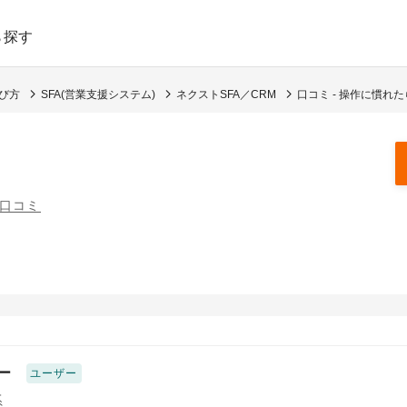
ら探す
選び方
SFA(営業支援システム)
ネクストSFA／CRM
口コミ - 操作に慣れ
の口コミ
ー
ユーザー
系