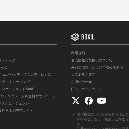
イト
利用規約
情報メディア
個人情報の取扱いについて
展示会
外部送信ツールに関する公表事項
- エグゼクティブカンファレンス
よくあるご質問
ルスアウトソーシング
お問い合わせ
エンゲージメントSaaS
口コミガイドライン
便利なテンプレートを無料ダウンロード
デジタルエージェンシー
生産性向上の専門サイト
著作権法により認められる場合を
を得ることなく、複製、公衆送信
す。