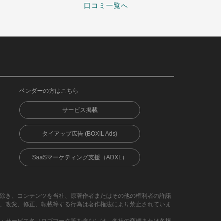
口コミ一覧へ
ベンダーの方はこちら
サービス掲載
タイアップ広告 (BOXIL Ads)
SaaSマーケティング支援（ADXL）
除き、コンテンツを当社、原著作者またはその他の権利者の許諾
、改変、修正、転載等する行為は著作権法により禁止されていま