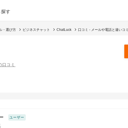
ら探す
ール・選び方
ビジネスチャット
ChatLuck
口コミ - メールや電話と違い
件の口コミ
ー
ユーザー
系