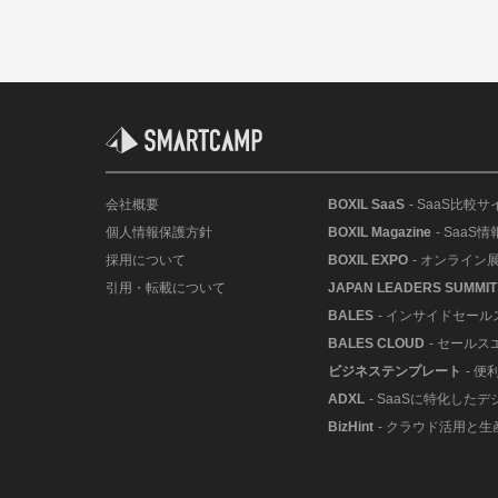
会社概要
BOXIL SaaS
- SaaS比較サ
個人情報保護方針
BOXIL Magazine
- SaaS
採用について
BOXIL EXPO
- オンライン
引用・転載について
JAPAN LEADERS SUMMIT
BALES
- インサイドセー
BALES CLOUD
- セールス
ビジネステンプレート
- 
ADXL
- SaaSに特化した
BizHint
- クラウド活用と