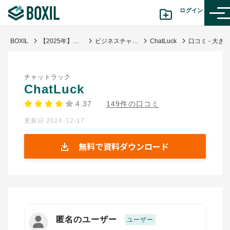
ログイン
BOXIL
【2025年】ビジネスチャット比較11選！おすすめツール・選び方
ビジネスチャット
ChatLuck
口コミ - 大きなサイズのファイルも送ることが
カテゴリから探す
チャットラック
診断から探す(β版)
ChatLuck
4.37
149件の口コミ
記事から探す
更新日 2024-12-17
BOXILの使い方ガイド
情報掲載をご希望の方へ
無料で資料ダウンロード
匿名のユーザー
ユーザー