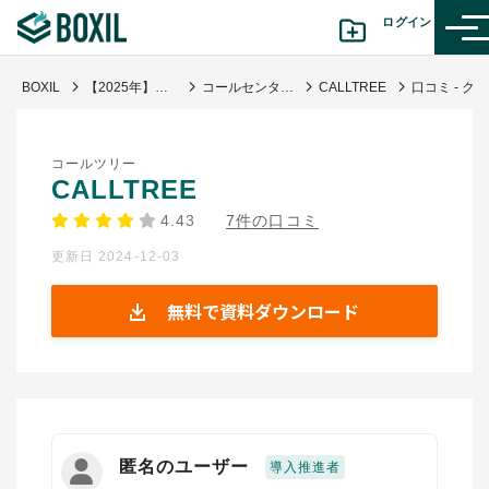
ログイン
BOXIL
【2025年】コールセンターシステム比較24選！タイプと選び方
コールセンターシステム(アウトバウンド)
CALLTREE
口コ
カテゴリから探す
コールツリー
診断から探す(β版)
CALLTREE
4.43
7件の口コミ
記事から探す
更新日 2024-12-03
BOXILの使い方ガイド
情報掲載をご希望の方へ
無料で資料ダウンロード
匿名のユーザー
導入推進者