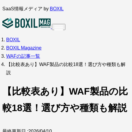
内
SaaS情報メディア by
BOXIL
容
を
ス
BOXIL
インタビュー
導入事例
調査・アンケート
キ
BOXIL Magazine
ッ
サービス比較
キーワードから探す
WAFの記事一覧
プ
【比較表あり】WAF製品の比較18選！選び方や種類も解
SaaS情報メディア by
BOXIL
説
【比較表あり】WAF製品の比
較18選！選び方や種類も解説
最終更新日 :
2026/04/10