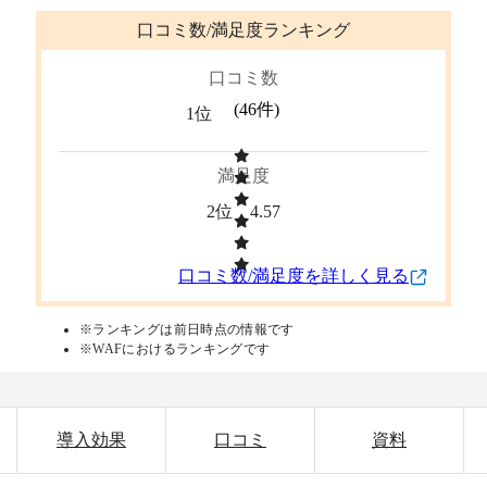
口コミ数/満足度ランキング
口コミ数
(
46
件)
1位
満足度
2位
4.57
口コミ数/満足度を詳しく見る
※ランキングは前日時点の情報です
※WAFにおけるランキングです
導入効果
口コミ
資料