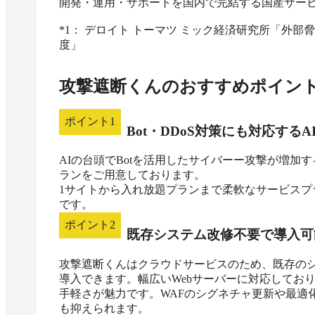
開発・運用・サポートを国内で完結する国産サービス
*1： デロイト トーマツ ミック経済研究所「外部
度」　
攻撃遮断くん
のおすすめポイン
ポイント
1
Bot・DDoS対策にも対応する
AIの台頭でBotを活用したサイバーー攻撃が増加す
ランをご用意しております。

1サイトから入れ放題プランまで柔軟なサービスプ
です。
ポイント
2
既存システム改修不要で導入可
攻撃遮断くんはクラウドサービスのため、既存のシ
導入できます。幅広いWebサーバーに対応してお
手軽さが魅力です。WAFのシグネチャ更新や最適
も抑えられます。
