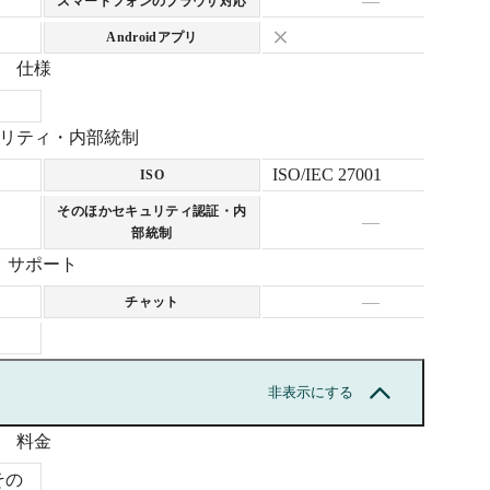
—
スマートフォンのブラウザ対応
Androidアプリ
仕様
リティ・内部統制
ISO/IEC 27001
ISO
そのほかセキュリティ認証・内
—
部統制
サポート
—
チャット
非表示にする
料金
その