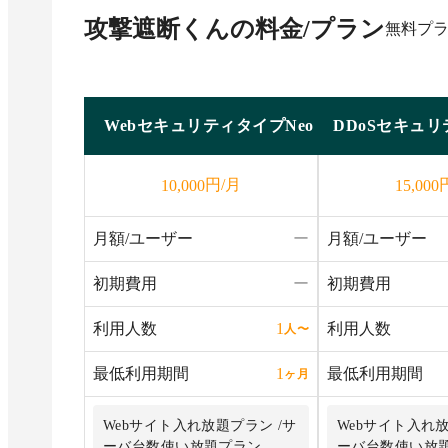
攻撃遮断くん
の料金/プラン
無料プ
WebセキュリティタイプNeo
DDoSセキュリ
円/月
10,000
15,000
月額/ユーザー
ー
月額/ユーザー
初期費用
ー
初期費用
利用人数
利用人数
1
人
〜
最低利用期間
最低利用期間
1
ヶ月
Webサイト入れ放題プラン /サ
Webサイト入れ放
ーバ台数使い放題プラン
ーバ台数使い放