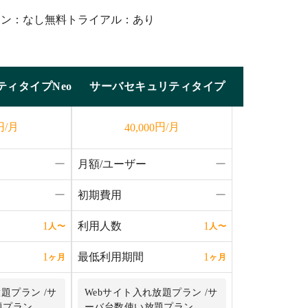
ラン：なし
無料トライアル：あり
ティタイプNeo
サーバセキュリティタイプ
円/月
円/月
40,000
ー
月額/ユーザー
ー
ー
初期費用
ー
利用人数
1
1
人
〜
人
〜
最低利用期間
1
1
ヶ月
ヶ月
題プラン /サ
Webサイト入れ放題プラン /サ
題プラン
ーバ台数使い放題プラン