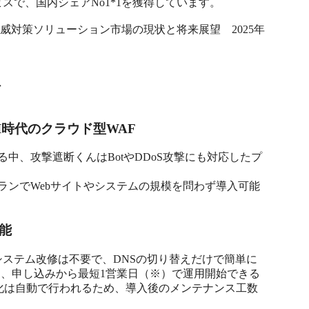
で、国内シェアNo1*1を獲得しています。

脅威対策ソリューション市場の現状と将来展望　2025年
ト
AI時代のクラウド型WAF
る中、攻撃遮断くんはBotやDDoS攻撃にも対応したプ
ランでWebサイトやシステムの規模を問わず導入可能
能
ステム改修は不要で、DNSの切り替えだけで簡単に
り、申し込みから最短1営業日（※）で運用開始できる
化は自動で行われるため、導入後のメンテナンス工数