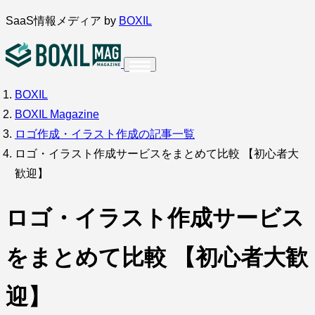
内
SaaS情報メディア by
BOXIL
容
を
ス
BOXIL
インタビュー
導入事例
調査・アンケート
キ
BOXIL Magazine
ッ
サービス比較
キーワードから探す
ロゴ作成・イラスト作成の記事一覧
プ
ロゴ・イラスト作成サービスをまとめて比較 【初心者大
SaaS情報メディア by
BOXIL
歓迎】
ロゴ・イラスト作成サービス
をまとめて比較 【初心者大歓
迎】