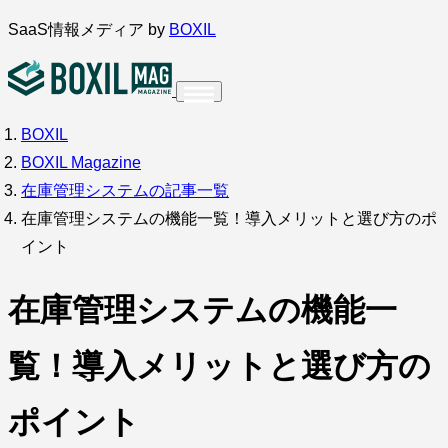
内
SaaS情報メディア by
BOXIL
容
を
ス
BOXIL
インタビュー
導入事例
調査・アンケート
キ
BOXIL Magazine
ッ
サービス比較
キーワードから探す
在庫管理システムの記事一覧
プ
在庫管理システムの機能一覧！導入メリットと選び方のポ
SaaS情報メディア by
BOXIL
イント
在庫管理システムの機能一
覧！導入メリットと選び方の
ポイント