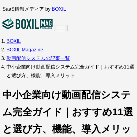
内
SaaS情報メディア by
BOXIL
容
を
ス
BOXIL
インタビュー
導入事例
調査・アンケート
キ
BOXIL Magazine
ッ
サービス比較
キーワードから探す
動画配信システムの記事一覧
プ
中小企業向け動画配信システム完全ガイド｜おすすめ11選
SaaS情報メディア by
BOXIL
と選び方、機能、導入メリット
中小企業向け動画配信システ
ム完全ガイド｜おすすめ11選
と選び方、機能、導入メリッ