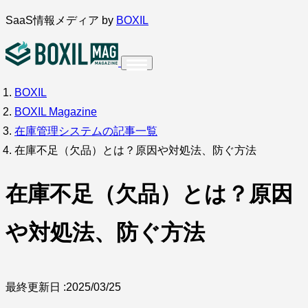
内
SaaS情報メディア by
BOXIL
容
を
ス
BOXIL
インタビュー
導入事例
キ
BOXIL Magazine
ッ
在庫管理システムの記事一覧
プ
在庫不足（欠品）とは？原因や対処法、防ぐ方法
在庫不足（欠品）とは？原因
調査・アンケート
や対処法、防ぐ方法
最終更新日 :
2025/03/25