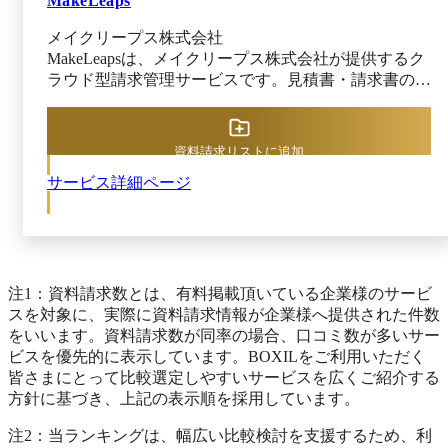
MakeLeaps
メイクリープス株式会社
MakeLeapsは、メイクリープス株式会社が提供するク
ラウド型請求管理サービスです。見積書・請求書の作
成から承認、発送、入金消込までをクラウド上で一元
管理でき、営業・経理・総務担当者の業務負担を軽減
します。見積書や請求書、領収書など、10種類以上
資料請求リストに追加
（※）の帳票を簡単に作成でき、入力ミスを防げるの
サービス詳細ページ
も特徴です。 入金管理機能では、銀行口座と連携
し、自動で入金情報を取得できるため、通帳記帳不要
で入金消込の効率化につながります。法人プラン以上
であればスマートフォンから申請や承認を行えるワー
クフロー機能が利用でき、外出先からでも稟議手続き
を進められるのがメリットです。 MakeLeapsは電子帳
注1：資料請求数とは、有料掲載頂いている企業様のサービ
簿保存法の要件にも対応しており、公益社団法人
スを対象に、実際に資料請求情報が企業様へ提供された件数
JIIMA認証を取得しているため、法改正後も安心して
をいいます。資料請求数が同率の場合、口コミ数が多いサー
導入可能です。 ※出典：MakeLeaps公式HP（2025年
ビスを優先的に表示しています。BOXILをご利用いただく
11月25日閲覧）
皆さまにとって比較選定しやすいサービスを広くご紹介する
方針に基づき、上記の表示順を採用しています。
注2：当ランキングは、幅広い比較検討を支援するため、利