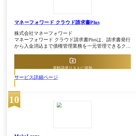
遵守にも対応しやすい環境が整っています。また、柔
軟な帳票レイアウト設定により、現行フォーマットを
大きく変更せずに導入できる点も魅力です。
マネーフォワード クラウド請求書Plus
株式会社マネーフォワード
マネーフォワード クラウド請求書Plusは、請求書発行
から入金消込まで債権管理業務を一元管理できるクラ
ウドサービスです。 SalesforceをはじめとしたCRMに
おける商談情報をもとに請求書を作成可能。サブスク
リプションサービスなどの分割請求にも対応してお
資料請求リストに追加
り、品目ごとに設定された支払回数をもとに分割して
サービス詳細ページ
請求書を作成できます。さらに、マネーフォワード
クラウド会計Plusも併用すれば、自動で仕訳入力まで
行ってくれるので、経理担当者の工数削減につながり
10
ます。 請求書の発行や消込に合わせて、売掛金の残
高をリアルタイムに表示。取引先ごとの債権の確認は
もちろん、残高表から請求書や商談情報の確認もでき
ます。 承認ワークフローやインボイス制度、電子帳
簿保存法へも対応しているため、内部統制や法制度へ
の対応に課題を抱えている企業にもおすすめです。