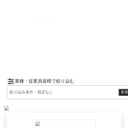
集計期間
2025年7月1日
〜
12月31日
2025
年
下半期
（
7月
〜
12月
）にBOXILユーザ
ーから資料請求されたサービスをもとに、カ
*1
*2
テゴリ別ランキング
をご紹介します。
※掲載している情報は
2026年1月14日
時点の
情報です。
業種・従業員規模で絞り込む
絞り込み条件：
指定なし
変