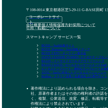
〒108-0014 東京都港区芝5-29-11 G-BASE田町 1
コーポレートサイ
ト
会社概要
個人情報保護方針
採用について
引用・転載について
スマートキャンプ サービス一覧
BOXIL - SaaS比較サイト
BOXIL Magazine - SaaS情報メディア
BOXIL EXPO - オンライン展示会
JAPAN LEADERS SUMMIT- エグゼクティブ
BALES - インサイドセールスアウトソーシング
BALES CLOUD - セールスエンゲージメントSaaS
ビジネステンプレート - 便利なテンプレートを
ADXL - SaaSに特化したデジタルエージェンシー
BizHint - クラウド活用と生産性向上の専門サイト
著作権法により認められる場合を除き、コン
社、原著作者またはその他の権利者の許諾を
く、複製、公衆送信、改変、修正、転載等す
作権法により禁止されています。