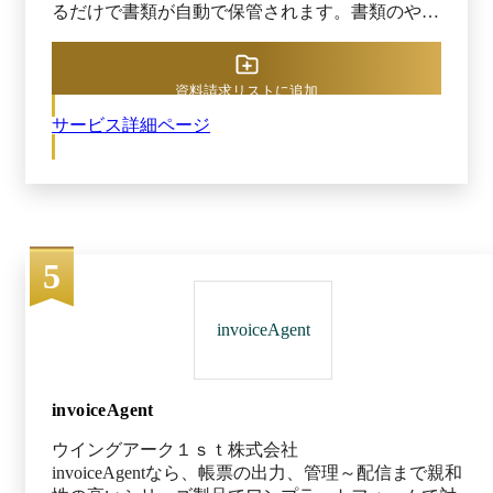
るだけで書類が自動で保管されます。書類のやり
とりにありがちな、ダウンロード・解凍・開封・
移動などの手間はかかりません。 メール以外に
も、リンク形式やアップロード専用サイトでのや
資料請求リストに追加
りとりが可能で、たとえ紙で届いた場合でもスマ
サービス詳細ページ
ホアプリで撮影すれば簡単に電子化できます。オ
ンライン上で受領・保管を完了できるため、わざ
わざ書類を受け取るために出社することもありま
せん。 特徴②処理する 書類はAIが自動・高精度
でデータ化 受け取った書類は、AIが自動でデー
タ化してくれます。「どこを読み取ればいいか」
5
という読取箇所も自動で認識してくれるため、一
般のOCRツールで必要とされる帳票定義（座標設
定）も不要です。 担当者はAIがデータ化したも
invoiceAgent
のをチェックするだけ。AIの読取精度は95%を誇
るため、正確なデータ化が期待できます。 特徴
③保管する 電子帳簿保存法にも即した適切な形
式で管理 請求書・契約書・納品書・領収書など
invoiceAgent
の国税関連書類をアップロードすると、電子保管
ウイングアーク１ｓｔ株式会社
に必要な項目をAI OCRが自動でデータ化して、
invoiceAgentなら、帳票の出力、管理～配信まで親和
検索に必要なタグをつけてくれます。台帳管理な