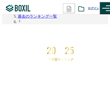
2026年上半期 資料請求数ランキング
ログイン
過去のランキング一覧
カテゴリから探す
2025年下半期 資料請求数ランキング
2025年下半期 資料請求数ランキング 電子帳票シス
診断から探す
テム
20
25
記事から探す
下半期ランキング
BOXILの使い方ガイド
情報掲載をご希望の方へ
2025
年
下