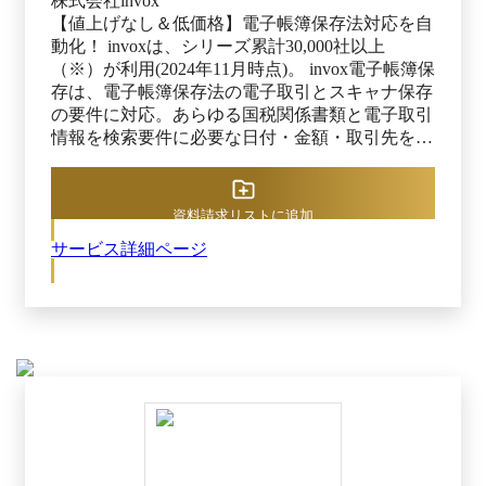
株式会社invox
【値上げなし＆低価格】電子帳簿保存法対応を自
動化！ invoxは、シリーズ累計30,000社以上
（※）が利用(2024年11月時点)。 invox電子帳簿保
存は、電子帳簿保存法の電子取引とスキャナ保存
の要件に対応。あらゆる国税関係書類と電子取引
情報を検索要件に必要な日付・金額・取引先を自
動でデータ化して電子保存する文書管理システム
です。 ※出典：invox電子帳簿保存公式HP（2025
年10月21日閲覧）
資料請求リストに追加
サービス詳細ページ