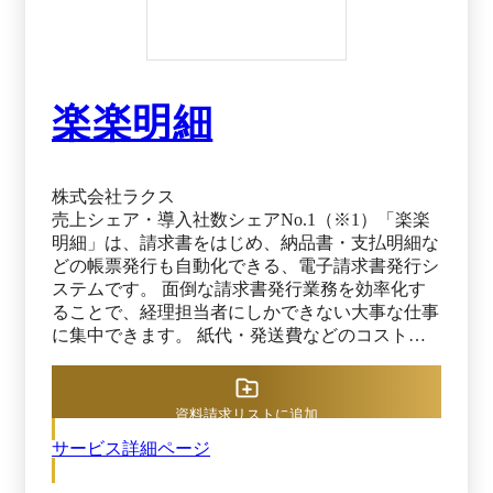
楽楽明細
株式会社ラクス
売上シェア・導入社数シェアNo.1（※1）「楽楽
明細」は、請求書をはじめ、納品書・支払明細な
どの帳票発行も自動化できる、電子請求書発行シ
ステムです。 面倒な請求書発行業務を効率化す
ることで、経理担当者にしかできない大事な仕事
に集中できます。 紙代・発送費などのコストも
大幅削減できる為、システム導入費用を差し引い
ても短期間でコスト削減効果を実感できます。
累計導入社数14,000社突破（※2）しており、上
資料請求リストに追加
場企業から中小企業にまで幅広く選ばれる、高い
サービス詳細ページ
継続率を誇る、信頼のサービスです。 ※1 デロイ
ト トーマツ ミック経済研究所「クラウド帳票発