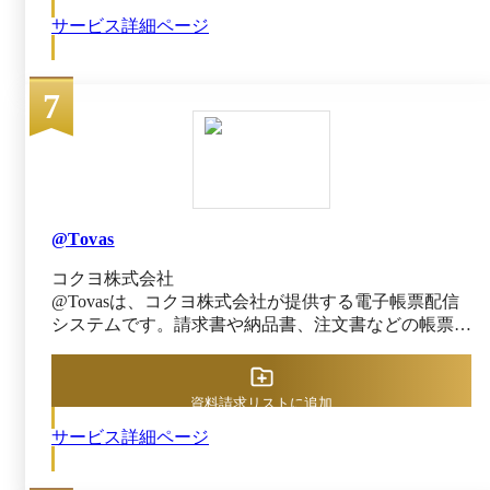
からスキャン、AIによる自動仕分け・読取、さらに
サービス詳細ページ
オペレーターによる内容確認・補正まで一貫して対応
(一部はオプション)。利用企業側の作業は「書類を預
けるだけ」で完了する設計が特長です。 COGENT AI
7
SmartRead PLUS+は、ＮＸワンビシアーカイブズとの
提携による金融機関レベルの堅牢なセキュリティ環境
で運用されており、機密性の高いデータも安心して預
けられます。AIで抽出されたデータは即座に基幹シ
ステムやRPAへ連携でき、データ入力作業のゼロ化に
よって、社員が本来の業務へ集中できる環境を実現し
ます。 企業のDX推進を力強く後押しし、人手不足の
@Tovas
解消や業務効率化、データ活用による価値創出をサポ
コクヨ株式会社
ートします。
@Tovasは、コクヨ株式会社が提供する電子帳票配信
システムです。請求書や納品書、注文書などの帳票を
アップロードするだけで、WebやFAX、郵送といった
手段で配信可能です。経理や営業、購買など、部門ご
とに異なる多様な帳票フォーマットにも柔軟に対応し
資料請求リストに追加
ており、社内の帳票業務全般で活用できます。毎月発
サービス詳細ページ
生していた紙の郵送やFAX送信作業を効率化し、手作
業にかかる時間とコストの大幅削減を実現します。
既存の基幹システムともAPI連携が可能で、帳票送付