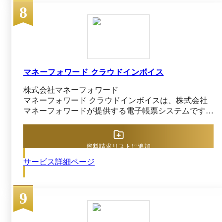
8
における誤送信や封入ミスのリスクを低減できるのも
メリットです。@Tovasには、アーカイブ機能などを
利用することで、送信した帳票を電子帳簿保存法に対
応した形式でクラウド上に自動保管できるオプション
が提供されています。SSL暗号化通信やウイルスチェ
ックなど、セキュリティ面も強固に整備されており、
専任サポート体制とあわせて導入から運用まで安心し
マネーフォワード クラウドインボイス
て利用できます。
株式会社マネーフォワード
マネーフォワード クラウドインボイスは、株式会社
マネーフォワードが提供する電子帳票システムです。
請求書の受領・送付業務を自動化できることが特徴で
す。取引先ごとに自動でデータを振り分けてワンクリ
ックで送付できるため、従来の印刷や郵送作業を大幅
資料請求リストに追加
に削減でき、コスト削減につながります。 全取引帳
サービス詳細ページ
票の送付作業はクラウド上で完結し、従来必要だった
封入・発送作業の手間を大幅に省けます。請求書を一
括受信し、AI-OCRでデータ化してオンラインで一元
9
管理できる機能が備わっていることも特徴です。 マ
ネーフォワード クラウドインボイスは電子帳簿保存
法やインボイス制度にももちろん対応しており、法令