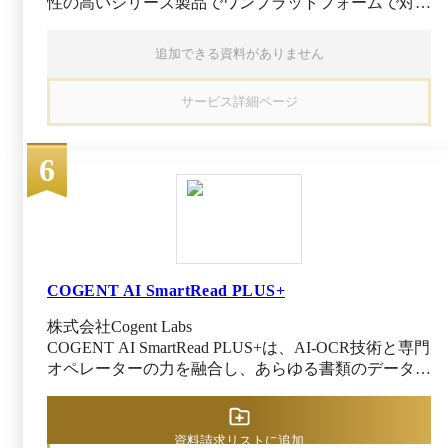
性の高いシリーズ製品でワンプラットフォームで対応
どにありがちな、ファイル名などを一つひとつ入
できます。 業務システム散在の課題を解決し、一元
力したり、キャビネットを漁ったりする手間が省
管理を実現できます。 ・送受信から管理まで法対応
けます。 また、国税書類以外も自社で保管した
追加できる資料がありません
に即して対応できます さまざまな帳票の仕分けや保
い書類を自由に指定して、細かく分類することが
管、検索、他システムとの連携を行えます。さらに、
可能。たとえば、役所からの配布物、ダイレクト
サービス詳細ページ
取引帳票の送受信から管理までを一括で行えるほか、
メールなども保管・共有可能です。後日、書類が
最適な帳票フォーマットをそのままに、電子帳簿保存
必要になった場合も、いつでもどこからでもすぐ
法やインボイス制度にも対応可能です。 ・高精度な
に探しだせるので無駄な時間が省けます。 特徴
6
OCR読み取りと自動仕分けで管理工数を削減できま
④その他 周辺システムとのシームレスな連携 そ
す 活字／手書き文字を高精度に読み取り、データ化
の他、ファイル管理や契約管理、ワークフローな
できます。独自の処理機能によって、システム入力の
ど様々な周辺システムと連携することで、更に書
正確性向上と目視確認の作業コストを削減可能です。
類のアップロードや書類の受け渡しの手間を軽減
また、商取引における契約の確認や署名、管理も行え
できます。
ます。
COGENT AI SmartRead PLUS+
株式会社Cogent Labs
COGENT AI SmartRead PLUS+は、AI-OCR技術と専門
オペレーターの力を融合し、あらゆる書類のデータ化
プロセスを完全自動化できるサービスです。 注文書
や請求書、納品書、証明書、報告書など、形式を問わ
ず幅広い紙帳票や手書き書類を扱い、書類の引き取り
資料請求リストに追加