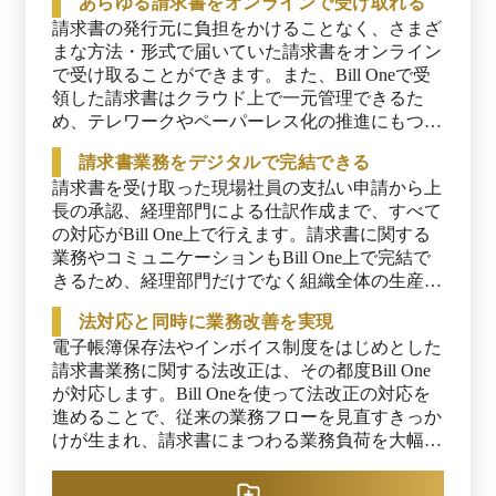
あらゆる請求書をオンラインで受け取れる
請求書の発行元に負担をかけることなく、さまざ
まな方法・形式で届いていた請求書をオンライン
で受け取ることができます。また、Bill Oneで受
領した請求書はクラウド上で一元管理できるた
め、テレワークやペーパーレス化の推進にもつな
がります。
請求書業務をデジタルで完結できる
請求書を受け取った現場社員の支払い申請から上
長の承認、経理部門による仕訳作成まで、すべて
の対応がBill One上で行えます。請求書に関する
業務やコミュニケーションもBill One上で完結で
きるため、経理部門だけでなく組織全体の生産性
を向上させます。
法対応と同時に業務改善を実現
電子帳簿保存法やインボイス制度をはじめとした
請求書業務に関する法改正は、その都度Bill One
が対応します。Bill Oneを使って法改正の対応を
進めることで、従来の業務フローを見直すきっか
けが生まれ、請求書にまつわる業務負荷を大幅に
削減できます。