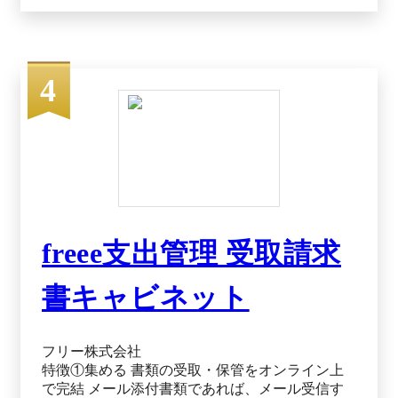
行サービスの市場の実態と展望」（ミックITリポ
ート2025年3月号）における「売上シェア」、
「導入社数シェア」第1位 ※2 2025年6月時点 ※2
出典：楽楽明細公式HP（2025年12月15日閲覧）
4
freee支出管理 受取請求
書キャビネット
フリー株式会社
特徴①集める 書類の受取・保管をオンライン上
で完結 メール添付書類であれば、メール受信す