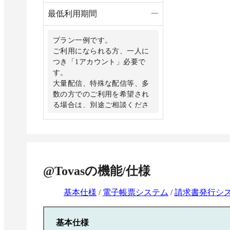
最低利用期間
ー
プラン一例です。
ご利用になられる方、一人に
つき「1アカウント」必要で
す。
大量配信、特殊な配信等、多
数の方でのご利用を希望され
る場合は、別途ご相談くださ
い。
その他オプションも準備予定
です。随時、ご相談くださ
い。
@Tovas Master+のスタンダー
@Tovas
の機能/仕様
ドプランです。
上記に送信通数や従量課金が
加わります。
基本仕様
/
電子帳票システム
/
請求書発行シ
お客様の配信数や課題によっ
て最適なプランをご提案させ
基本仕様
ていただきます。