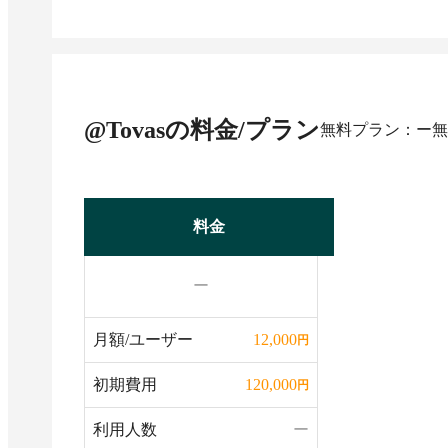
@Tovas
の料金/プラン
無料プラン：ー
無
料金
ー
月額/ユーザー
12,000
円
初期費用
120,000
円
利用人数
ー