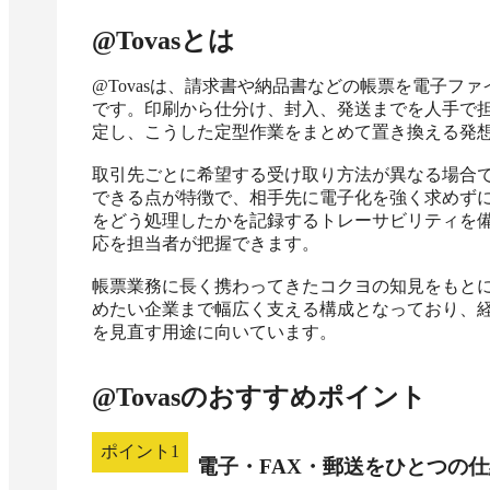
@Tovas
とは
@Tovasは、請求書や納品書などの帳票を電子フ
です。印刷から仕分け、封入、発送までを人手で
定し、こうした定型作業をまとめて置き換える発想
取引先ごとに希望する受け取り方法が異なる場合
できる点が特徴で、相手先に電子化を強く求めず
をどう処理したかを記録するトレーサビリティを
応を担当者が把握できます。

帳票業務に長く携わってきたコクヨの知見をもと
めたい企業まで幅広く支える構成となっており、
を見直す用途に向いています。
@Tovas
のおすすめポイント
ポイント
1
電子・FAX・郵送をひとつの