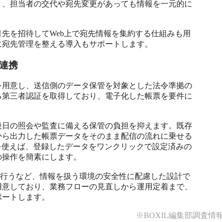
き、担当者の交代や宛先変更があっても情報を一元的に
先を招待してWeb上で宛先情報を集約する仕組みも用
に宛先管理を整える導入もサポートします。
連携
を用意し、送信側のデータ保管を対象とした法令準拠の
る第三者認証を取得しており、電子化した帳票を要件に


後日の照会や監査に備える保管の負担を抑えます。既存
から出力した帳票データをそのまま配信の流れに乗せる
ョンを使えば、登録したデータをワンクリックで設定済みの
操作を簡素にします。

を行うなど、情報を扱う環境の安全性に配慮した設計で
用意しており、業務フローの見直しから運用定着まで、
ポートします。
※BOXIL編集部調査情