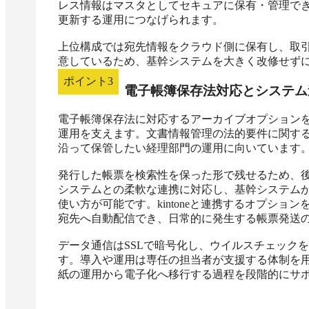
レス情報はマスタとしてセキュアに保有・管理で
更新する運用につなげられます。

上位構成では宛先情報をクラウド側に保有し、取引
意しているため、基幹システムを大きく改修せず
ポイント
3
電子帳簿保存法対応とシステム
電子帳簿保存法に対応するアーカイブオプション
運用を支えます。文書情報管理の法的要件に関す
沿って保管したい経理部門の運用に向いています。
発行した帳票を検索性を保った形で残せるため、
システムとの柔軟な連携に対応し、基幹システム
使い方が可能です。kintoneと連携するオプシ
宛先へ自動配信でき、日常的に発生する帳票発送の
データ通信はSSLで暗号化し、ウイルスチェック
す。導入や運用は専任の担当者が支援する体制を
紙の運用から電子化へ移行する過程を段階的にサ