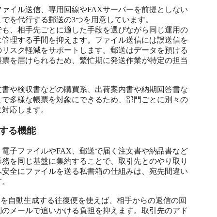
ァイル送信、専用回線やFAXサーバーを前提としない
でを代行する郵送の3つを用意しています。

でも、相手先ごとに適した手段を選びながら同じ運用の
に管理する手間を抑えます。ファイル送信には誤送信を
のリスク軽減をサポートします。郵送はデータを預ける
帳票を届けられるため、繁忙期に発送作業が特定の担当
文書や検収書などの購買系、出荷案内書や納期回答書な
まで多様な帳票を対象にできるため、部門ごとに別々の
に対応します。
する機能
電子ファイルやFAX、郵送で届く注文書や納品書など
業務を同じ基盤に集約することで、取引先とのやり取り
へ安全にファイルを送る私書箱の仕組みは、宛先間違い
。

トを自動生成する往復便を使えば、相手からの返信の回
別のメールで追いかける負担を抑えます。取引先のアド