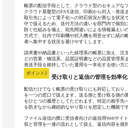
帳票の配信手段として、クラウド型のセキュアなフ
クラウド基盤型のFAX送信、印刷から封入・発送ま
取引先によって電子化への対応状況が異なる状況
中で扱えるため、送付方法の違いを部門内で個別
防ぐ仕組みを備え、宛先間違いによる情報漏えい
方式で、社内で印刷機や封入機を用意せずに紙の
者へ集中する状況を避けやすくします。

請求書や納品書といった経理系の帳票に加え、注
どの営業・物流系、品質証明書などの品質管理系
発送手段を維持していた運用を一本化する使い方
ポイント
2
受け取りと返信の管理を効率化
配信だけでなく帳票の受け取りにも対応しており、
を一つの窓口で扱えます。送る側と受け取る側の
をひとつの履歴としてたどれます。特定の相手先
を防ぎながら継続的なやり取りを想定した機能です
ファイル送信の際に受信者向けの返信用Webサイ
収と管理を一連の流れとして扱え、返信内容を個