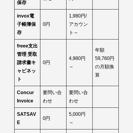
保存
invox電
1,980円/
子帳簿保
0円
アカウン
存
ト～
freee支出
年額
管理 受取
4,980円
59,760円
請求書キ
0円
～
の月額換
ャビネッ
算
ト
Concur
要問い合
要問い合
Invoice
わせ
わせ
SATSAV
5,000円
0円
E
～