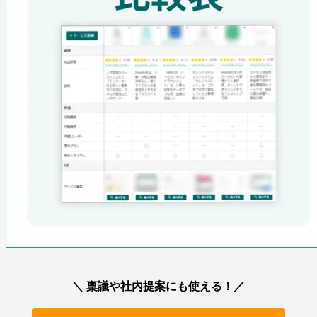
＼ 稟議や社内提案にも使える！／