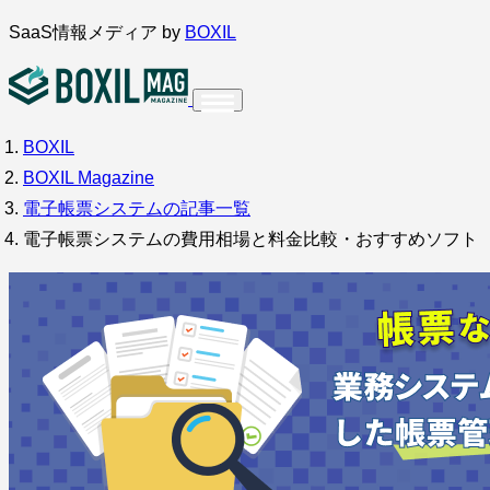
内
SaaS情報メディア by
BOXIL
容
を
ス
BOXIL
インタビュー
導入事例
調査・アンケート
キ
BOXIL Magazine
ッ
サービス比較
キーワードから探す
電子帳票システムの記事一覧
プ
電子帳票システムの費用相場と料金比較・おすすめソフト
SaaS情報メディア by
BOXIL