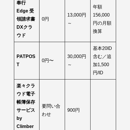
奉行
年額
Edge 受
13,000円
156,000
領請求書
0円
～
円の月額
DXクラ
換算
ウド
基本20ID
PATPOS
30,000円
含む／追
0円〜
T
～
加1,500
円/ID
楽々クラ
ウド電子
帳簿保存
要問い合
サービス
900円
わせ
by
Climber