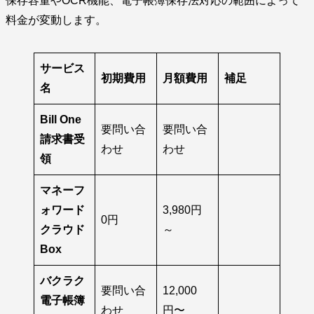
保存容量やOCR機能、電子帳簿保存法対応の範囲によって
料金が変動します。
サービス
初期費用
月額費用
補足
名
Bill One
要問い合
要問い合
請求書受
わせ
わせ
領
マネーフ
ォワード
3,980円
0円
クラウド
～
Box
バクラク
要問い合
12,000
電子帳簿
わせ
円〜