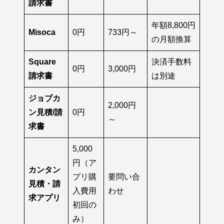
請求書
年額8,800円
Misoca
0円
733円～
の月額換算
Square
決済手数料
0円
3,000円
請求書
は別途
ジョブカ
2,000円
ン見積/請
0円
～
求書
5,000
円（ア
カンタン
プリ購
要問い合
見積・請
入費用
わせ
求アプリ
初回の
み）