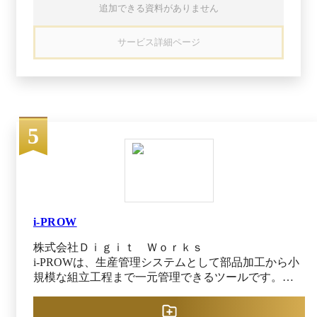
システム構造をシンプルにすると共に、運用コス
追加できる資料がありません
トと運用負担を軽減します。また、多言語に対応
しており、ログインユーザ単位に言語切り替えが
サービス詳細ページ
可能です。 ■見込み生産、繰返し生産、個別受注
生産の生産形態に対応でき、複雑な手配方式や短
納期化のニーズにも対応： 個別受注生産と受注
生産に適した製番管理、見込み生産に適したMRP
手配といった複数の生産 モデルに適用でき、各
種手配方式に対応した基幹業務パッケージです。
5
さらにマルチプラント機能によって、１つのシス
テムで全社の業務を一元化します。 ■「パッケー
ジ＋開発フレームワーク」という構造によって、
自社の強みを活かす変化に強いシステムをご提
供： 開発フレームワークを活用し、他社との差
別化を図るお客様独自仕様を基幹システムに組み
i-PROW
込むことができます。また、OSなどのインフラ
のバージョンアップを開発フレームワークが吸収
株式会社Ｄｉｇｉｔ Ｗｏｒｋｓ
するため、独自機能の資産継承が可能です。 ■オ
i-PROWは、生産管理システムとして部品加工から小
ープンな基幹業務パッケージとして、「データベ
規模な組立工程まで一元管理できるツールです。
ース」、｢設計仕様｣、「ソースプログラム」を公
Excelによる煩雑な進捗管理や旧来システムの限界に
開： EXPLANER/J はパッケージの「データベー
悩む中小製造業向けに開発され、見積から受注・出
ス」「設計仕様」「ソースプログラム」を 公開