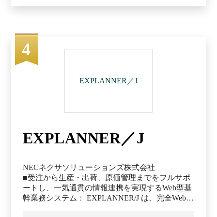
理とユーザー管理を行えます。 アプリ開発用の
機能はもちろん、ワークフローでの承認経路はユ
ーザー単位、ロール、組織に対応し、業務にあわ
せて設定可能です。電子申請の仕組みをアプリに
直接組み込めるため、リモートワークでも関係な
4
くスピーディーに決済を行えます。他にも、デー
タベース管理や帳票の作成といった、業務システ
ムの構築と運用に必要な機能を搭載しています。
EXPLANNER／J
EXPLANNER／J
NECネクサソリューションズ株式会社
■受注から生産・出荷、原価管理までをフルサポ
ートし、一気通貫の情報連携を実現するWeb型基
幹業務システム： EXPLANNER/J は、完全Web型
システムであり、複数拠点の業務を集中管理し、