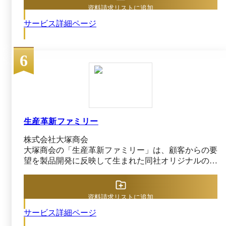
荷、在庫・購買、債権・債務管理まで製造業務全体を
資料請求リストに追加
しており、開発フレームワークをご活用いただく
一元化します。特に多品種少量生産の現場で課題とな
ことで、スピーディに機能強化を行えます。
サービス詳細ページ
る進捗遅れや在庫過多を防止し、現場作業効率の向上
◆◆セミナー開催のご案内：「製造業の事例に学
を目指す現場主義の生産管理システムです。 利用に
ぶ、効果的なデータドリブン経営の進め方」
あたっては、まず受注や内示データを基に自動で生産
NECはこのたび、「【セミナー】製造業の事例に
6
計画を立案し、製造指示やスケジューラで日程調整を
学ぶ、効果的なデータドリブン経営の進め方」を
行います。作業現場では端末上で作業指示書や図面を
開催いたします。 世界規模で経営のDXが進行す
参照しつつ、各工程の実績を入力・収集します。 バ
る中、データドリブン経営が注目されています
ーコードやQRコードによる入力にも対応しており、
が、多くのお客様においては意思決定に必要なデ
作業開始・完了の記録や部材払い出しなどのデータを
ータが散在し、データ活用がなかなか進まない状
効率的に現場から登録可能です。その収集された実績
況ではないでしょうか。 本講演では製造業のデ
データはリアルタイムに進捗状況へ反映され、遅延し
生産革新ファミリー
ータドリブン経営を推進するためのポイントや、
ている工程が自動抽出されるため即座に対策できま
データ活用を通じてより強力で革新的なものづく
株式会社大塚商会
す。製品ロットと使用素材の紐付けによるトレーサビ
りに生まれ変わるためのヒントについて、国内製
大塚商会の「生産革新ファミリー」は、顧客からの要
リティ機能も備えているので、素材投入から最終製品
造業様の事例を交えて解説するとともに、それを
望を製品開発に反映して生まれた同社オリジナルの生
出荷まで履歴を追跡可能です。 また、VPN経由で社
支える各種ソリューションについてご紹介いたし
産管理システムです。既存パッケージでは対応しきれ
外からシステムに接続しテレワークで利用することも
ます 開催日時：2025年6月25日(水) 13:00－14:00
ない業種固有のニーズに応えるべく、製造業の専門チ
可能で、バックヤード業務のリモート対応を実現しま
開催方法：Webセミナー ＜本件お問い合わせ先
ームが現場の声を徹底分析。販売管理で定評のある自
す。 i-PROWは標準で300以上の機能（※）を搭載
資料請求リストに追加
＞ NEC インダストリアル DX 統括部 セミナー事
社ERP「SMILE V」シリーズとシームレスに連携しつ
し、見積入力から製造指示、工程進捗管理、在庫・原
務局 【窓口営業時間】 9:00-12:00、13:00-17:00 月
サービス詳細ページ
つ、製造部門の細かな要求にもフィットする独自機能
価計算、売上・仕入計上まで網羅しています。帳票類
曜日～金曜日（土日祝日・NEC所定の休日を除
を搭載しています。 生産革新ファミリーは業種・業
も多種多様な様式が標準提供され、見積書・製造指示