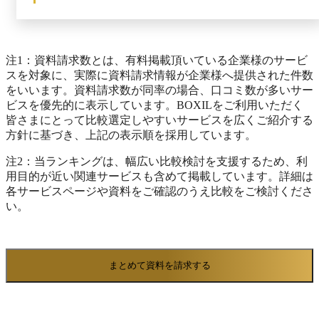
く）
態別に特化した6つのパッケージから構成され、組立
書・納品書・請求書などをシステムから直接発行可能
加工からプロセス産業まであらゆる製造形態をカバー
です。さらに、蓄積した生産データはグラフ化やピボ
します。たとえば、組立製造業向けには受注生産や繰
ット分析機能によって多角的に集計・抽出でき、工場
返生産に対応する「Fu-jin」「Raijin」を用意し、工程
の稼働状況や売上・在庫推移をリアルタイムに「見え
注1：資料請求数とは、有料掲載頂いている企業様のサービ
進捗や部品管理を徹底サポート。 プロセス系には化
る化」します。 その結果、経営会議資料の迅速な作
スを対象に、実際に資料請求情報が企業様へ提供された件数
学・食品など配合レシピ対応の「Blendjin」があり、
成や損益分析にも役立ちます。カスタマイズ性にも優
をいいます。資料請求数が同率の場合、口コミ数が多いサー
ロットトレースや品質検査記録までトータル管理する
れ、ユーザー企業独自の商習慣や業務フローに沿った
ビスを優先的に表示しています。BOXILをご利用いただく
など、業態ごとに最適化された機能群を提供します。
追加開発や調整が可能です。自社の業務に合わない機
皆さまにとって比較選定しやすいサービスを広くご紹介する
さらに、生産革新ファミリーは販売・会計システムと
能は運用を変えるかソフト側を修正する柔軟な対応が
方針に基づき、上記の表示順を採用しています。
のデータ相互連携を標準サポートしています。生産現
取れるので、現場に最適化したシステム構築を実現し
注2：当ランキングは、幅広い比較検討を支援するため、利
場で入力された受注・実績データは即座に基幹システ
ます。 ※出典：i-PROW公式HP（2025年11月21日閲
用目的が近い関連サービスも含めて掲載しています。詳細は
ム「SMILE V」と共有され、二重入力や情報伝達のタ
覧）
各サービスページや資料をご確認のうえ比較をご検討くださ
イムラグを解消。その結果、生産計画から出荷・売
い。
上・請求に至るまで一貫したデータ管理が可能とな
り、経営層は正確な原価・利益情報をリアルタイムで
把握できるようになります。 また、専門部隊「製造
SP」による手厚い導入支援で単なるシステム導入に
まとめて資料を請求する
留まらず真の稼働定着まで実現する体制も整えてお
り、現場の生産性向上と経営効率化に直結するサービ
スです。