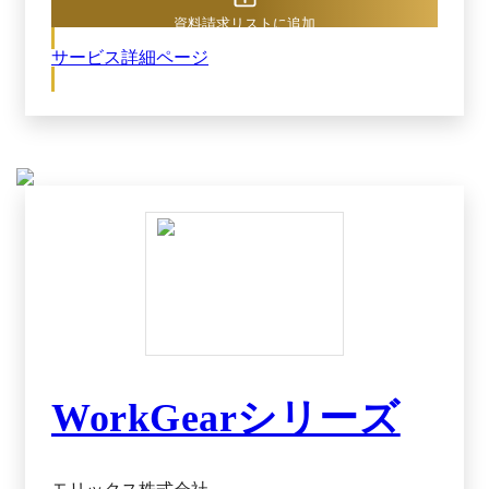
自社の運用に適しているかを現場で確かめてから
資料請求リストに追加
本格導入できます。トライアル終了後は、
Before・Afterの運用設計提案や導入のスコープ＆
サービス詳細ページ
ステップの設計提案を行ってくれるため、細かい
要件でも柔軟にシステムへと反映できます。
WorkGearシリーズ