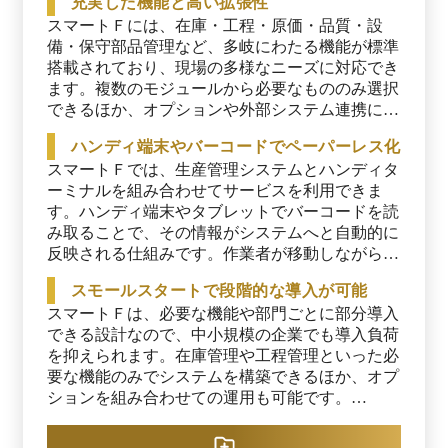
充実した機能と高い拡張性
現場に合わせて段階的にシステムを拡張可能で
スマートＦには、在庫・工程・原価・品質・設
す。既存システムとの併用も可能で、外部からさ
備・保守部品管理など、多岐にわたる機能が標準
まざまなデータを移行し、スマートＦのプラット
搭載されており、現場の多様なニーズに対応でき
フォーム上に集約できます。週1回以上（※）の
ます。複数のモジュールから必要なもののみ選択
定期アップデートで機能が継続的に強化され、個
できるほか、オプションや外部システム連携によ
別開発なしで最新機能をすぐに利用できるメリッ
り柔軟なカスタマイズが可能です。週1回以上の
トもあります。 ※出典：スマートＦ公式
ハンディ端末やバーコードでペーパーレス化
定期アップデートで継続的に機能が強化されるた
HP（2025年12月14日閲覧）
スマートＦでは、生産管理システムとハンディタ
め、導入後も常に最新機能を利用できます。

ーミナルを組み合わせてサービスを利用できま
このような特徴により、導入時に多額な追加開発
す。ハンディ端末やタブレットでバーコードを読
を必要とせず、高額な個別カスタマイズのコスト
み取ることで、その情報がシステムへと自動的に
抑制につながります。開発コストを抑えつつ、要
反映される仕組みです。作業者が移動しながら、
件に合わせて柔軟に機能を拡張できるのは、スマ
指示書どおりに情報を登録でき、作業の開始時間
スモールスタートで段階的な導入が可能
ートＦの大きなメリットだといえるでしょう。

や生産数、不良登録などのデータが作業日報に記
スマートＦは、必要な機能や部門ごとに部分導入
録されます。

※出典：スマートＦ公式HP（2025年12月14日閲
できる設計なので、中小規模の企業でも導入負荷
覧）
結果として、手書きやExcel管理で発生しがちだ
を抑えられます。在庫管理や工程管理といった必
った入力ミスや手間の増大といった課題の解消に
要な機能のみでシステムを構築できるほか、オプ
つながるでしょう。リアルタイムで反映されたデ
ションを組み合わせての運用も可能です。

ータは、スマートＦによって集計・分析も可能な
無料トライアルも利用できるため、新システムが
ので、組織全体の生産性向上にも寄与します。