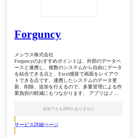
Forguncy
メシウス株式会社
Forguncyのおすすめポイントは、外部のデータベ
ースと連携し、複数のシステムから自由にデータ
を結合できる点と、Excel感覚で画面をレイアウ
トできる点です。連携したシステムのデータ更
新、削除、追加を行えるので、多重管理による作
業負担の軽減にもつながります。 アプリはノー
コード開発できます。データベースの構築と画面
レイアウトはすべて設定ベースで作成可能なため
追加できる資料がありません
プログラミングの必要はありません。開発したア
プリは、Forguncy専用サーバーに展開するとWeb
サービス詳細ページ
アプリとして動作します。Forguncy専用サーバー
では、サーバーポータル画面からアプリの状態管