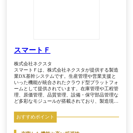
スマートＦ
株式会社ネクスタ
スマートＦは、株式会社ネクスタが提供する製造
業DX基幹システムです。生産管理や営業支援と
いった機能が統合されたクラウド型プラットフォ
ームとして提供されています。在庫管理や工程管
理、原価管理、品質管理、設備・保守部品管理な
ど多彩なモジュールが搭載されており、製造現場
のあらゆる情報を一元管理できる点が特徴です。
これにより、紙・エクセル運用による属人化を防
おすすめポイント
ぎ、データ経営による収益改善を後押しします。
必要な機能を選択しスモールスタートで導入でき
る設計なので、初期投資や運用負荷を抑えつつ、