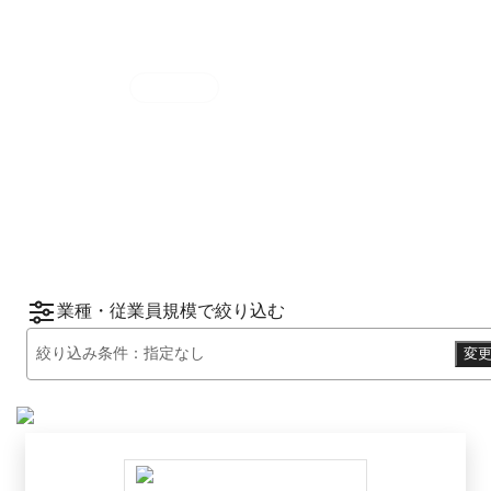
集計期間
2025年7月1日
〜
12月31日
2025
年
下半期
（
7月
〜
12月
）にBOXILユーザ
ーから資料請求されたサービスをもとに、カ
*1
*2
テゴリ別ランキング
をご紹介します。
※掲載している情報は
2026年1月14日
時点の
情報です。
業種・従業員規模で絞り込む
絞り込み条件：
指定なし
変