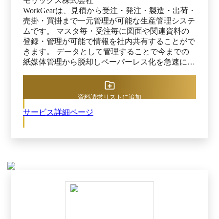
モリックス株式会社
WorkGearは、見積から受注・発注・製造・出荷・
売掛・買掛まで一元管理が可能な生産管理システ
ムです。 マスタ毎・受注毎に図面や関連資料の
登録・管理が可能で情報を社内共有することがで
きます。 データとして管理することで今までの
紙媒体管理から脱却しペーパーレス化を急速に推
進いたします。 アカウント毎に権限を付与しシ
ステムの使用範囲を制限することができます。
社内の見える化を実現し業務改善した、作業効率
資料請求リストに追加
が上がったとご好評頂いております。 請求書・
サービス詳細ページ
納品書はインボイス制度に対応しております。
IT導入補助金対象ツールとして申請が可能です。
導入価格や保守費用も比較的安価に設定しており
ます。 ご訪問やリモートにてデモ実施いたしま
すので、気軽にお問い合わせください。 サポー
ト体制はリモート接続で即対応致します。もちろ
ん訪問対応も可能です。 なお、サポートエリア
は青森から大阪までとなります。予めご了承くだ
さい。