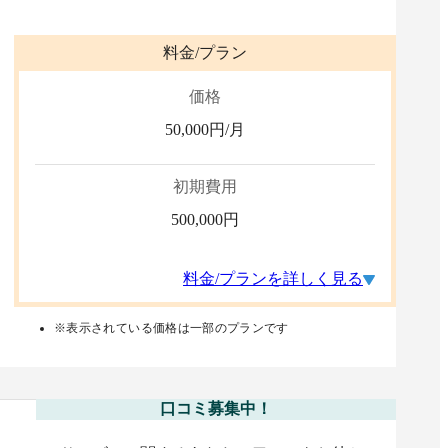
料金/プラン
価格
50,000
円/月
初期費用
500,000
円
料金/プランを詳しく見る
※表示されている価格は一部のプランです
口コミ募集中！