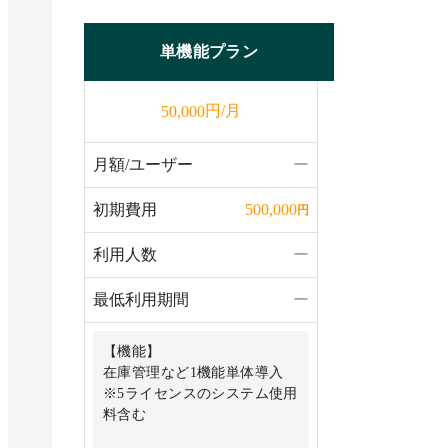
単機能プラン
円/月
50,000
月額/ユーザー
ー
初期費用
500,000
円
利用人数
ー
最低利用期間
ー
【機能】
在庫管理など1機能単体導入
※5ライセンスのシステム使⽤
料含む