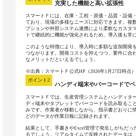
充実した機能と高い拡張性
スマートＦには、在庫・工程・原価・品質・設備
ており、現場の多様なニーズに対応できます。複
プションや外部システム連携により柔軟なカスタ
トで継続的に機能が強化されるため、導入後も常に
このような特徴により、導入時に多額な追加開発
つながります。開発コストを抑えつつ、要件に合
なメリットだといえるでしょう。

※出典：スマートＦ公式HP（2026年1月27日時点
ポイント
2
ハンディ端末やバーコードでペ
スマートＦでは、生産管理システムとハンディタ
ディ端末やタブレットでバーコードを読み取るこ
みです。作業者が移動しながら、指示書どおりに
どのデータが作業日報に記録されます。

結果として、手書きやExcel管理で発生しがちだ
るでしょう。リアルタイムで反映されたデータは