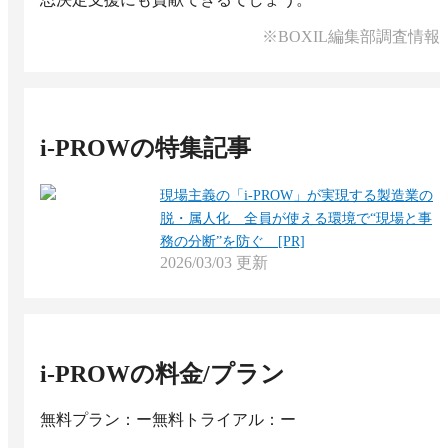
※BOXIL編集部調査情報
i-PROW
の特集記事
現場主義の「i-PROW」が実現する製造業の
脱・属人化 全員が使える環境で“現場と事
務の分断”を防ぐ [PR]
2026/03/03
更新
i-PROW
の料金/プラン
無料プラン：ー
無料トライアル：ー