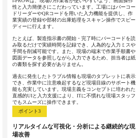
i-PROWは、現場の作業者が使いやすいよう、画面操作
性と入力簡便さにこだわっています。工場にはバーコー
ドリーダーやQRコードを用いた入力機能を提供し、作
業実績の登録や部材の出庫処理をスキャン操作でスピー
ディーに行えます。

たとえば、製造指示書の開始・完了時にバーコードを読
み取るだけで実績時間を記録でき、人為的な入力ミスや
手間を削減可能です。また、現場の端末で作業手順書や
図面データを参照しながら入力できるため、担当者は紙
の書類を探す必要がありません。

過去に発生したトラブル情報も現場のタブレットに表示
でき、作業中に注意喚起するなど現場目線のサポート機
能も充実しています。現場主義をコンセプトに培われた
直感的UIと入力支援により、ITに不慣れな現場スタッフ
でもスムーズに操作できます。
ポイント
3
リアルタイムな可視化・分析による継続的な現
場改善