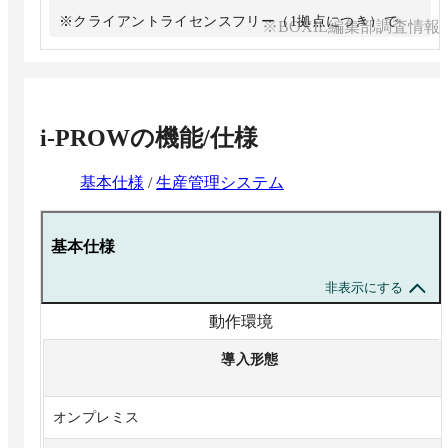
※クライアントライセンスフリー（1拠点につき）で
※BOXIL編集部調査情報
す。
※カスタマイズが発生した場合、別途お見積りとなりま
す。
※ハードウェア費用、諸経費は含まれておりません。
i-PROW
の機能/仕様
※詳細はお問い合わせください。
基本仕様
/
生産管理システム
基本仕様
非表示にする
動作環境
導入形態
オンプレミス