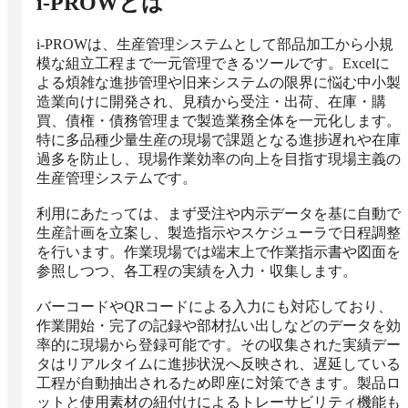
i-PROW
とは
i-PROWは、生産管理システムとして部品加工から小規
模な組立工程まで一元管理できるツールです。Excelに
よる煩雑な進捗管理や旧来システムの限界に悩む中小製
造業向けに開発され、見積から受注・出荷、在庫・購
買、債権・債務管理まで製造業務全体を一元化します。
特に多品種少量生産の現場で課題となる進捗遅れや在庫
過多を防止し、現場作業効率の向上を目指す現場主義の
生産管理システムです。

利用にあたっては、まず受注や内示データを基に自動で
生産計画を立案し、製造指示やスケジューラで日程調整
を行います。作業現場では端末上で作業指示書や図面を
参照しつつ、各工程の実績を入力・収集します。

バーコードやQRコードによる入力にも対応しており、
作業開始・完了の記録や部材払い出しなどのデータを効
率的に現場から登録可能です。その収集された実績デー
タはリアルタイムに進捗状況へ反映され、遅延している
工程が自動抽出されるため即座に対策できます。製品ロ
ットと使用素材の紐付けによるトレーサビリティ機能も