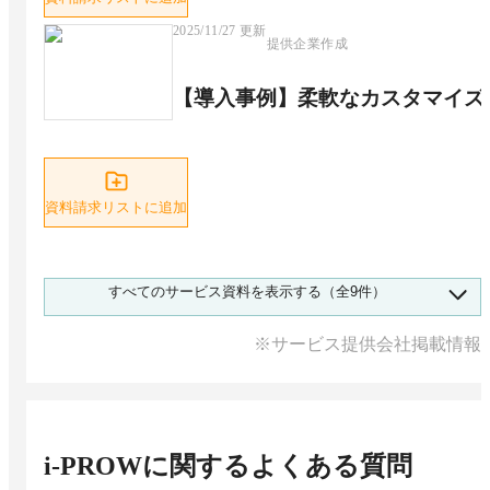
2025/11/27
更新
提供企業作成
【導入事例】柔軟なカスタマイズ
資料請求リストに追加
2025/11/27
更新
すべてのサービス資料を表示する（全9件）
提供企業作成
※サービス提供会社掲載情報
【導入事例】ログインユーザーご
i-PROW
に関するよくある質問
資料請求リストに追加