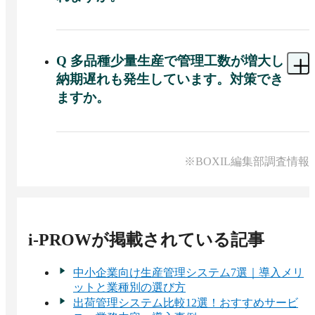
※出典：i-PROW公式HP（2025年11月20日閲覧）
A 
導入企業の業務フローとパッケージ機能の適合
を確認し、必要に応じて運用変更やソフト修正を
提案してもらえます。

Q
多品種少量生産で管理工数が増大し
納期遅れも発生しています。対策でき
i-PROWの操作指導やマスタ設定支援など、立上げ
ますか。
時のサポートも提供しています。
A 
対策可能です。i-PROWでは現場から工程別の作
業実績を収集し、計画納期と実績を照合すること
で、遅れがある場合は早めにアラートを出せま
※BOXIL編集部調査情報
す。

進捗遅延を事前に察知し、納期遅れの防止に役立
ちます。
i-PROW
が掲載されている記事
中小企業向け生産管理システム7選｜導入メリ
ットと業種別の選び方
出荷管理システム比較12選！おすすめサービ