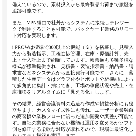
備えているので、素材投入から最終製品出荷まで履歴を
追跡可能です。

また、VPN経由で社外からシステムに接続しテレワー
クで利用することも可能で、バックヤード業務のリモー
ト対応を実現します。

i-PROWは標準で300以上の機能（※）を搭載し、見積入
力から製造指示、工程進捗管理、在庫・原価計算、売
上・仕入計上まで網羅しています。帳票類も多種多様な
様式が標準提供され、見積書・製造指示書・納品書・請
求書などをシステムから直接発行可能です。さらに、蓄
積した生産データはグラフ化やピボット分析機能によっ
て多角的に集計・抽出でき、工場の稼働状況や売上・在
庫推移をリアルタイムに「見える化」します。

その結果、経営会議資料の迅速な作成や損益分析にも役
立ちます。カスタマイズ性にも優れ、ユーザー企業独自
の商習慣や業務フローに沿った追加開発や調整が可能で
す。自社の業務に合わない機能は運用を変えるかソフト
側を修正する柔軟な対応が取れるので、現場に最適化し
たシステム構築を実現します。
