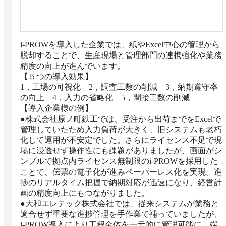
i-PROWを導入した企業では、紙やExcel中心の管理から
脱却することで、生産現場と管理部門の連携強化や業務
精度の向上が進んでいます。

【５つの導入効果】

1，工場の可視化　2，調査工数の削減　3，納期遵守率
の向上　4，入力の省略化　5，間接工数の削減

【導入企業様の例】

●株式会社原ノ町鉄工では、受注から出荷までをExcelで
管理していたため入力負荷が大きく、旧システムも老朽
化して運用が不安定でした。さらにライセンス不足で現
場に浸透せず操作性にも課題がありましたが、画面がシ
ンプルで拠点内ライセンス無制限のi-PROWを採用した
ことで、伝票の電子化が進みペーパーレス化を実現。進
捗のリアルタイム把握で納期対応が迅速になり、経営計
画の精度向上にもつながりました。

●大和エレテック株式会社では、従来システムが業務と
適合せず重要な進捗管理を手作業で補っていましたが、
i-PROW導入により工程全体を一元的に管理可能に。端