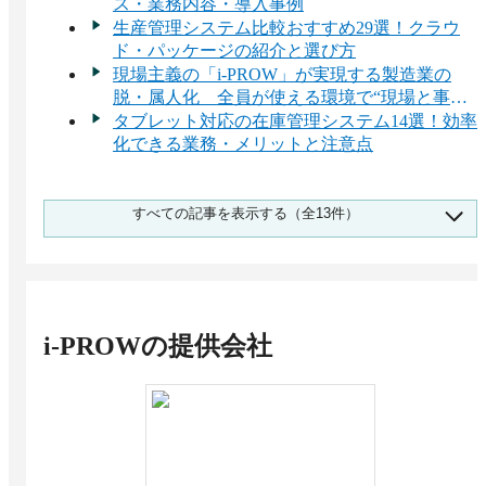
ス・業務内容・導入事例
生産管理システム比較おすすめ29選！クラウ
ド・パッケージの紹介と選び方
現場主義の「i-PROW」が実現する製造業の
脱・属人化 全員が使える環境で“現場と事務
の分断”を防ぐ [PR]
タブレット対応の在庫管理システム14選！効率
化できる業務・メリットと注意点
倉庫管理システムの費用相場と料金比較・おす
すべての記事を表示する（全13件）
すめサービス
生産管理システムの価格相場とは？価格を決め
る要素と費用対効果を高めるポイント
在庫管理システムの費用相場と料金比較・おす
すめサービス
i-PROW
の提供会社
工程管理システム16選比較！使える機能・導入
メリット・選び方
倉庫管理システム比較！WMS導入のメリッ
ト・選び方・おすすめサービス
SCMシステムおすすめ比較12選！選び方やメ
リット、ERPとの違い
原価管理システム比較おすすめ11選！主な機