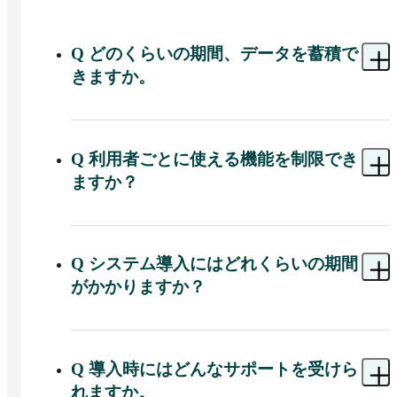
2025/11/27
更新
提供企業作成
Q
どのくらいの期間、データを蓄積で
【1巻】マンガずくだせ生産管理
きますか。
A 
i-PROWでは、約10年分のデータが問題なく蓄
積・利用できます。
資料請求リストに追加
Q
利用者ごとに使える機能を制限でき
2025/11/27
更新
ますか？
提供企業作成
A 
可能です。システム管理者などによるメニュー
【2巻】マンガずくだせ生産管理
とプログラムの権限設定機能があります。
Q
システム導入にはどれくらいの期間
がかかりますか？
資料請求リストに追加
A 
カスタマイズなしの場合、約3〜4か月（※）で
導入可能です。カスタマイズを行う場合はその規
模により変動します。

Q
導入時にはどんなサポートを受けら
れますか。