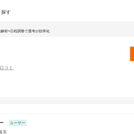
ら探す
自動解析×日程調整で選考が効率化
の口コミ
ー
ユーザー
備系