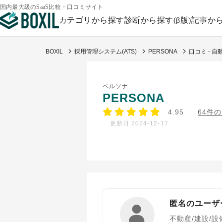
国内最大級のSaaS比較・口コミサイト
カテゴリから探す
診断から探す(β版)
記事か
BOXIL
採用管理システム(ATS)
PERSONA
口コミ - 
ペルソナ
PERSONA
4.95
64件
更新日 2024-12-17
匿名のユーザ
不動産/建設/設