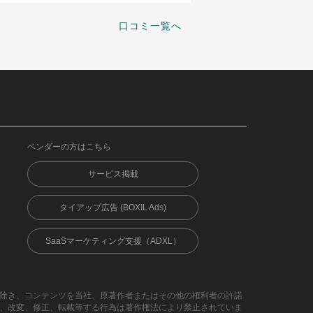
口コミ一覧へ
ベンダーの方はこちら
サービス掲載
タイアップ広告 (BOXIL Ads)
SaaSマーケティング支援（ADXL）
除き、コンテンツを当社、原著作者またはその他の権利者の許諾
、改変、修正、転載等する行為は著作権法により禁止されていま