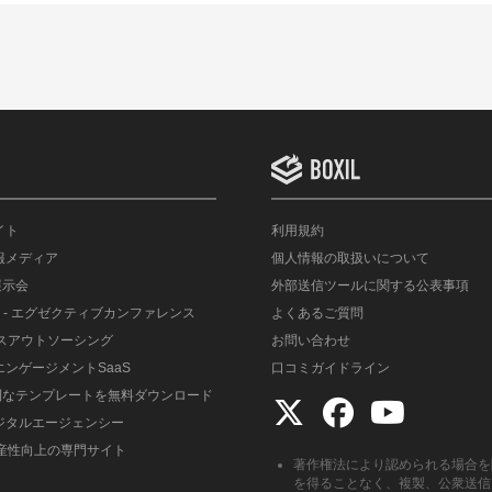
イト
利用規約
情報メディア
個人情報の取扱いについて
展示会
外部送信ツールに関する公表事項
- エグゼクティブカンファレンス
よくあるご質問
ルスアウトソーシング
お問い合わせ
エンゲージメントSaaS
口コミガイドライン
便利なテンプレートを無料ダウンロード
デジタルエージェンシー
生産性向上の専門サイト
著作権法により認められる場合を
を得ることなく、複製、公衆送信