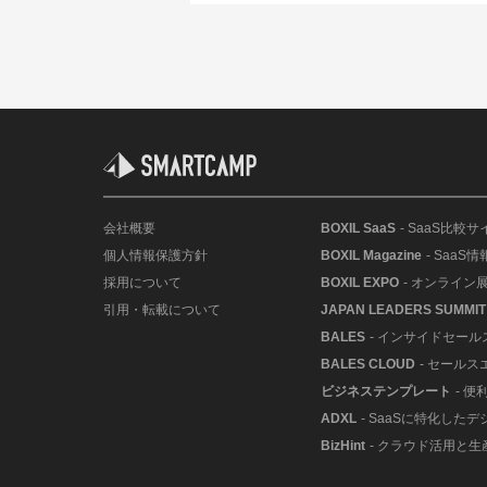
会社概要
BOXIL SaaS
- SaaS比較サ
個人情報保護方針
BOXIL Magazine
- SaaS
採用について
BOXIL EXPO
- オンライン
引用・転載について
JAPAN LEADERS SUMMIT
BALES
- インサイドセー
BALES CLOUD
- セールス
ビジネステンプレート
- 
ADXL
- SaaSに特化した
BizHint
- クラウド活用と