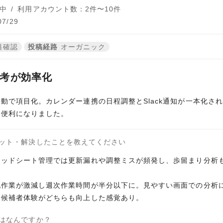
中
/
利用アカウント数：2件〜10件
7/29
籍確認
投稿経路
オーガニック
選考が効率化
動で項目化。カレンダー連携の日程調整とSlack通知が一本化さ
に便利になりました。
ット・解決したことを教えてください
レッドシート管理では更新漏れや調整ミスが頻発し、歩留まり分析
記作業が激減し週次作業時間が半分以下に。見やすい画面での分析
と候補者体験がどちらも向上した感覚あり。
はなんですか？