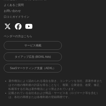
よくあるご質問
お問い合わせ
口コミガイドライン
ベンダーの方はこちら
サービス掲載
タイアップ広告 (BOXIL Ads)
SaaSマーケティング支援（ADXL）
著作権法により認められる場合を除き、コンテンツを当社、原著作者また
はその他の権利者の許諾を得ることなく、複製、公衆送信、改変、修正、
転載等する行為は著作権法により禁止されています。
記載されている会社名および商品・サービス名（ロゴマーク等を含む）
は、各社の商標または各権利者の登録商標です。