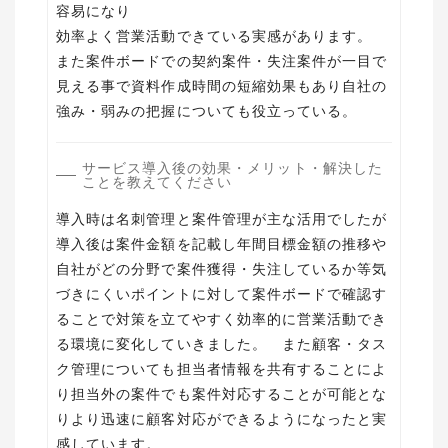
容易になり
効率よく営業活動できている実感があります。
また案件ボードでの契約案件・失注案件が一目で
見える事で資料作成時間の短縮効果もあり自社の
強み・弱みの把握についても役立っている。
サービス導入後の効果・メリット・解決した
ことを教えてください
導入時は名刺管理と案件管理が主な活用でしたが
導入後は案件金額を記載し年間目標金額の推移や
自社がどの分野で案件獲得・失注しているか等気
づきにくいポイントに対して案件ボードで確認す
ることで対策を立てやすく効率的に営業活動でき
る環境に変化していきました。 また顧客・タス
ク管理についても担当者情報を共有することによ
り担当外の案件でも案件対応することが可能とな
りより迅速に顧客対応ができるようになったと実
感しています。