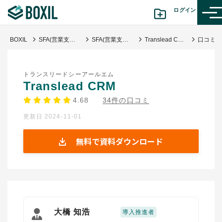
ログイン
BOXIL
SFA(営業支援)ツール比較おすすめ21選｜タイプ別と選び方
SFA(営業支援システム)
Translead CRM
カテゴリから探す
トランスリードシーアールエム
診断から探す(β版)
Translead CRM
4.68
34件の口コミ
記事から探す
更新日 2024-11-01
BOXILの使い方ガイド
情報掲載をご希望の方へ
無料で資料ダウンロード
大橋 知浩
導入推進者