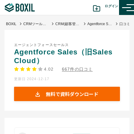
ログイン
BOXIL
CRMツール比較おすすめ17選｜人気サービス・迷わない選び方
CRM(顧客管理システム)
Agentforce Sales（旧Sales Cloud）
カテゴリから探す
エージェントフォースセールス
診断から探す(β版)
Agentforce Sales（旧Sales
Cloud）
記事から探す
4.02
667件の口コミ
更新日 2024-12-17
BOXILの使い方ガイド
情報掲載をご希望の方へ
無料で資料ダウンロード