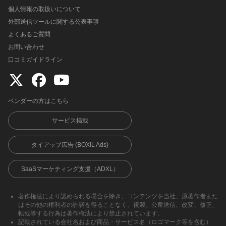
個人情報の取扱いについて
外部送信ツールに関する公表事項
よくあるご質問
お問い合わせ
口コミガイドライン
ベンダーの方はこちら
サービス掲載
タイアップ広告 (BOXIL Ads)
SaaSマーケティング支援（ADXL）
著作権法により認められる場合を除き、コンテンツを当社、原著作者また
はその他の権利者の許諾を得ることなく、複製、公衆送信、改変、修正、
転載等する行為は著作権法により禁止されています。
記載されている会社名および商品・サービス名（ロゴマーク等を含む）