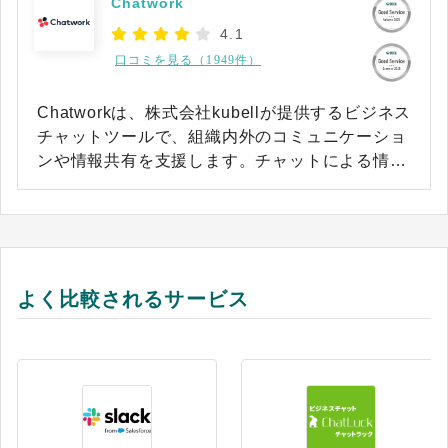
Chatwork
4.1
口コミを見る（1949件）
Chatworkは、株式会社kubellが提供するビジネス
チャットツールで、組織内外のコミュニケーショ
ンや情報共有を支援します。チャットによる情報
共有により、情報伝達の効率化やコミュニケーシ
ョンの円滑化を支援します。 ITツールに慣れてい
ないユーザーでも迷わず使えるシンプルなユーザ
ーインターフェースで、ITリテラシーに不安のあ
る現場スタッフであってもスムーズに導入・定着
よく比較されるサービス
が可能です。さらに、チャット機能に加えてタス
ク管理機能が統合されており、日々のコミュニケ
ーションの中で生まれた業務の抜け漏れを防ぎま
す。 98万社（※）を超える圧倒的な導入実績を
誇り、医療や介護、建設業など、現場での素早い
情報共有が求められる多様な業種において、企業