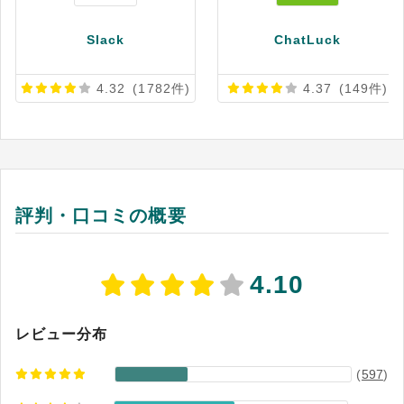
のペーパーレス化と組織力強化を力強く牽引し続
けています。 ※出典：Chatwork公式HP（2026
Slack
ChatLuck
年7月4日閲覧）
4.32
(1782件)
4.37
(149件)
評判・口コミの概要
4.10
レビュー分布
(
597
)