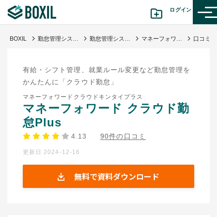
ログイン
BOXIL
勤怠管理システムおすすめ17選 - 一覧比較表で費用・機能 | 選び方【シェアランキング】
勤怠管理システム
マネーフォワード クラウド勤怠Plus
カテゴリから探す
有給・シフト管理、就業ルール変更など勤怠管理を
診断から探す(β版)
かんたんに「クラウド勤怠」
マネーフォワードクラウドキンタイプラス
記事から探す
マネーフォワード クラウド勤
怠Plus
BOXILの使い方ガイド
情報掲載をご希望の方へ
4.13
90件の口コミ
更新日 2024-12-16
無料で資料ダウンロード