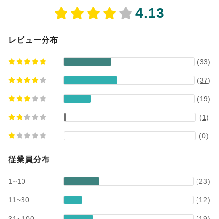
を提供します 。システムは「誰でも使える」直感
4.13
的なUI/UXを追求しており、導入負荷の軽減と操
作ミス・問い合わせの削減に貢献します 。また、
強力なAPI連携により「マネーフォワード クラウ
レビュー分布
ド給与」はもちろん、他社の人事・タレントマネ
(
33
)
ジメントシステムともシームレスに繋がり、企業
独自の業務フローを最適化します 。
(
37
)
(
19
)
(
1
)
(0)
従業員分布
1~10
(23)
11~30
(12)
31~100
(19)