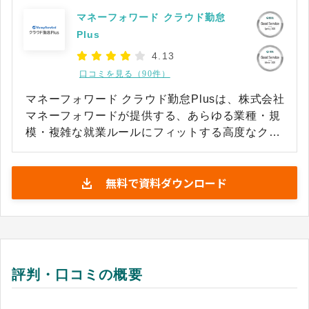
マネーフォワード クラウド勤怠
Plus
4.13
口コミを見る（90件）
マネーフォワード クラウド勤怠Plusは、株式会社
マネーフォワードが提供する、あらゆる業種・規
模・複雑な就業ルールにフィットする高度なクラ
ウド勤怠管理システムです 。中堅・上場企業を含
む幅広い企業に選ばれており、バックオフィス業
無料で資料ダウンロード
務の劇的な効率化と強固なコンプライアンス体制
の両立を支援します 。出退勤の打刻や休暇申請、
シフト管理といった基本機能に加え、工数管理や
36協定のリアルタイム監視など、経営管理を高度
化する機能を網羅しています 。 打刻方法は、PC
やスマホ、ICカードに加え、顔認証、
評判・口コミの概要
Slack/Chatworkといったチャットツール連携な
ど、現場のロケーションに合わせた多彩な選択肢