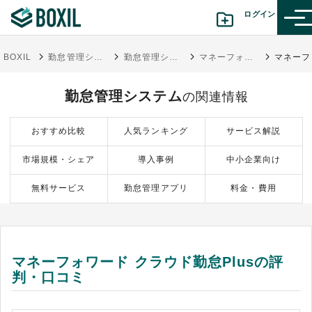
ログイン
BOXIL
勤怠管理システムおすすめ17選 - 一覧比較表で費用・機能 | 選び方【シェアランキング】
勤怠管理システム
マネーフォワード クラウド勤怠Plus
カテゴリから探す
勤怠管理システム
の関連情報
診断から探す(β版)
おすすめ比較
人気ランキング
サービス解説
記事から探す
市場規模・シェア
導入事例
中小企業向け
BOXILの使い方ガイド
情報掲載をご希望の方へ
無料サービス
勤怠管理アプリ
料金・費用
マネーフォワード クラウド勤怠Plusの評
判・口コミ