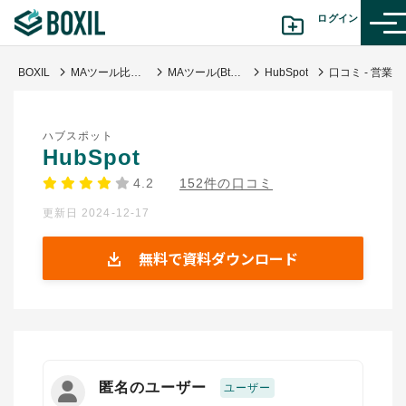
ログイン
BOXIL
MAツール比較｜タイプ別おすすめサービス・料金と失敗しない選び方
MAツール(BtoB)
HubSpot
口コミ - 営業活動の効率化と生産性向上するMAツール
カテゴリから探す
ハブスポット
診断から探す(β版)
HubSpot
4.2
152件の口コミ
記事から探す
更新日 2024-12-17
BOXILの使い方ガイド
情報掲載をご希望の方へ
無料で資料ダウンロード
匿名のユーザー
ユーザー