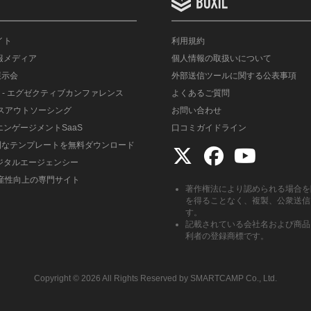
イト
利用規約
情報メディア
個人情報の取扱いについて
展示会
外部送信ツールに関する公表事項
- エグゼクティブカンファレンス
よくあるご質問
ルスアウトソーシング
お問い合わせ
エンゲージメントSaaS
口コミガイドライン
便利なテンプレートを無料ダウンロード
デジタルエージェンシー
生産性向上の専門サイト
著作権法により認められる場合を
を得ることなく、複製、公衆送信
す。
記載されている会社名および商品
利者の登録商標です。
Copyright ©︎ 2026 All Rights Reserved by SMARTCAMP Co., Ltd.