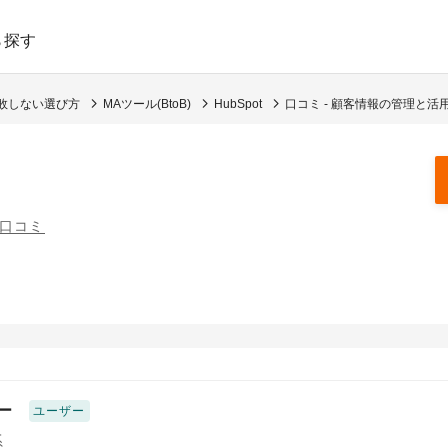
ら探す
敗しない選び方
MAツール(BtoB)
HubSpot
口コミ - 顧客情報の管理と活
の口コミ
ー
ユーザー
系