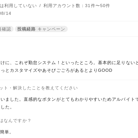
は利用していない
/
利用アカウント数：31件〜50件
8/14
籍確認
投稿経路
キャンペーン
だけに、これぞ勤怠システム！といったところ。基本的に足りない
っとカスタマイズやあそびごごろがあるとよりGOOD
ット・解決したことを教えてください
ていました。直感的なボタンがとてもわかりやすいためアルバイト
ました。
はなんですか？
も簡単。