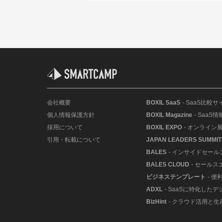
会社概要
BOXIL SaaS
- SaaS比較サ
個人情報保護方針
BOXIL Magazine
- SaaS
採用について
BOXIL EXPO
- オンライン
引用・転載について
JAPAN LEADERS SUMMIT
BALES
- インサイドセー
BALES CLOUD
- セールス
ビジネステンプレート
- 
ADXL
- SaaSに特化した
BizHint
- クラウド活用と