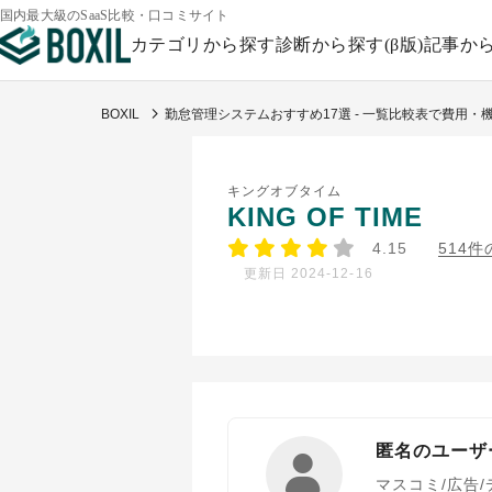
国内最大級のSaaS比較・口コミサイト
カテゴリから探す
診断から探す(β版)
記事か
BOXIL
勤怠管理システムおすすめ17選 - 一覧比較表で費用・機
キングオブタイム
KING OF TIME
4.15
514
更新日 2024-12-16
匿名のユーザ
マスコミ/広告