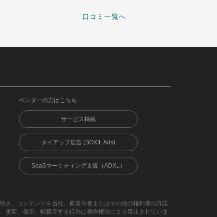
口コミ一覧へ
ベンダーの方はこちら
サービス掲載
タイアップ広告 (BOXIL Ads)
SaaSマーケティング支援（ADXL）
除き、コンテンツを当社、原著作者またはその他の権利者の許諾
、改変、修正、転載等する行為は著作権法により禁止されていま