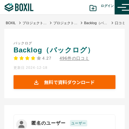
ログイン
BOXIL
プロジェクト管理ツール比較20選 タイプ別おすすめサービス・口コミ評判
プロジェクト管理・工数管理
Backlog（バックログ）
カテゴリから探す
バックログ
診断から探す(β版)
Backlog（バックログ）
4.27
496件の口コミ
記事から探す
更新日 2024-12-18
BOXILの使い方ガイド
情報掲載をご希望の方へ
無料で資料ダウンロード
匿名のユーザー
ユーザー