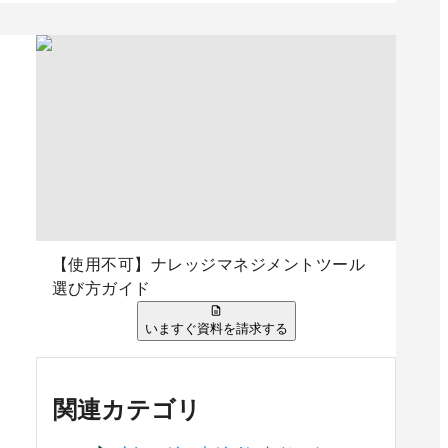
【使用不可】ナレッジマネジメントツール
ence
AppSuite
選び方ガイド
いますぐ資料を請求する
件の口コミ
98
件の口コミ
関連カテゴリ
料請求リストに追加
資料請求リストに追加