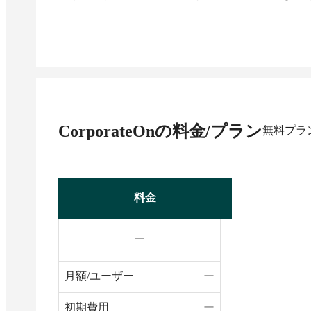
CorporateOn
の料金/プラン
無料プラ
料金
ー
月額/ユーザー
ー
初期費用
ー