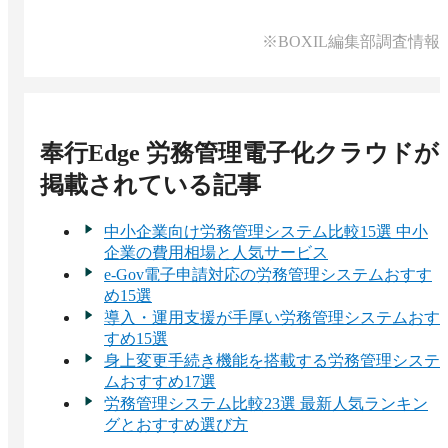
に開始できる体制が整っています。

し戻し・訂正依頼も行えます。
おり、24時間365日の監視体制と99.9%（※）の高
可用性が確保されています。

導入後には、サポートサイトや電話・Webサポー
※BOXIL編集部調査情報
トなど困ったときにいつでも相談できる体制が整
通信はすべてSSLで暗号化され、保存データも
っています。
AES方式で暗号化して他社データと分離保管され
ています。

奉行Edge 労務管理電子化クラウド
が
※出典：奉行Edge 労務管理電子化クラウド公式
HP（2026年2月16日閲覧）
掲載されている記事
中小企業向け労務管理システム比較15選 中小
企業の費用相場と人気サービス
e-Gov電子申請対応の労務管理システムおすす
め15選
導入・運用支援が手厚い労務管理システムおす
すめ15選
身上変更手続き機能を搭載する労務管理システ
ムおすすめ17選
労務管理システム比較23選 最新人気ランキン
グとおすすめ選び方