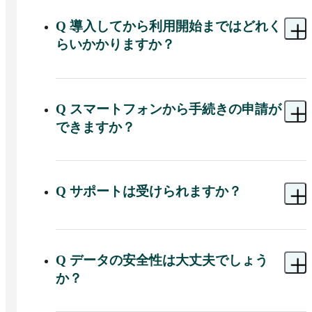
の無料体験版を提供しています。

Q
導入してから利用開始まではどれく
入社から退職まで一連の手続きをサンプルデータ
らいかかりますか？
ですべて試せるため、導入前に操作感や機能を実
環境で確認できます。
A 
クラウドサービスのため短期間で利用開始が可
能です。正式申し込み後、約3営業日ほどで利用環
境の準備が完了します。セットアップ自体はオン
Q
スマートフォンから手続きの申請が
ラインで完結しサーバー設置等も不要なため、申
できますか？
し込みから数日で基本的な機能を利用可能です。
A 
可能です。奉行Edge 労務管理電子化クラウドで
は従業員向けのWebポータル機能が提供されてお
り、PCはもちろんスマートフォンからもアクセス
Q
サポートは受けられますか？
できます。

A 
導入時には必要に応じて有償の導入支援サービ
従業員は自宅や外出先から必要な情報をオンライ
ス（インストラクターによる操作トレーニングな
ンフォームに入力・提出したり、雇用契約書への
ど）も受けられます。

Q
データの安全性は大丈夫でしょう
電子サイン、各種申請（住所変更・家族情報変更
など）を行えたりします。

か？
自社に合った設定や運用方法については、導入前
提出後はシステム上で人事担当者とリアルタイム
の個別相談やサポート担当による支援でスムーズ
に進捗や内容を共有でき、不備があれば迅速に差
A 
マイクロソフト社のAzureクラウド上で稼働して