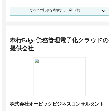
労務管理システムの市場シェア 384人調査 1位
すべての記事を表示する（全13件）
はマネーフォワード クラウド
大企業向け労務管理システム比較12選【シェア
ランキング】大企業にはクラウド型がおすすめ
雇用契約機能を搭載する労務管理システムおす
すめ15選
奉行Edge 労務管理電子化クラウド
の
スマホ対応の労務管理システムおすすめ13選！
専用アプリがあるサービスは？
提供会社
勤怠管理システムと連携できる労務管理システ
ムおすすめ11選
セキュリティが高い労務管理システムおすすめ
11選！セキュリティリスクとは？
ToDo管理機能を搭載する労務管理システムお
すすめ6選
在留資格管理機能を搭載する労務管理システム
おすすめ6選
株式会社オービックビジネスコンサルタント