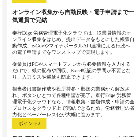
オンライン収集から自動反映・電子申請まで一
気通貫で完結
奉行Edge 労務管理電子化クラウドは、従業員情報のオ
ンライン収集をはじめ、提出データをもとにした帳票自
動作成、e-GovやマイナポータルAPI連携による行政へ
の電子申請までをワンストップで実現します。

従業員はPCやスマートフォンから必要情報を入力する
だけで、紙の配布や回収、Excel転記の手間が不要とな
り、入力ミスや遅延も防止できます。

担当者は書類作成や役所持参・郵送の業務から解放さ
れ、ボタンひとつで各種申請が完了。奉行Edge 労務管
理電子化クラウドなら、情報収集・書類作成・申請の全
プロセスをクラウド上で完結できるため、労務管理の省
力化とペーパーレス化が大幅に進みます。
ポイント
2