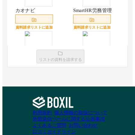
カオナビ
SmartHR労務管理
資料請求リストに追加
資料請求リストに追加
HRBrain
KING OF TIME 人事
リストの資料を請求する
労務
資料請求リストに追加
資料請求リストに追加
マネーフォワード ク
オフィスステーショ
利用規約
個人情報の取扱について
ラウド年末調整
ン
外部送信ツールに関する公表事項
よくあるご質問
お問い合わせ
口コミガイドライン