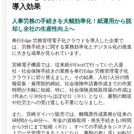
導入効果
人事労務の手続きを大幅効率化！紙運用から脱
却し全社の生産性向上へ
奉行Edge 労務管理電子化クラウドを導入した企業で
は、労務手続きに関する業務効率化とデジタル化の推進
に大きな成果が見られています。

宮崎電子機器では、従来紙やExcelで行っていた入退
社・社会保険手続きの業務を奉行Edge 労務管理電子化
クラウドに切り替えました。その結果、入社1人分の情
報収集・雇用契約締結、社会保険申請書作成までの作業
時間が大幅に短縮。特に、社会保険資格取得届の作成は
1件あたり30分からほぼゼロ（※1）となり、書類の郵送
や社労士への受け渡しも不要になりました。

また、宮崎ダイハツ販売では、離職票作成業務が従来の
6時間から40分へ、年金の資格取得・喪失手続きも1時間
から5分にまで短縮（※2）。すべての手続きをシステム
上で一元管理できるようになり、書類の差し戻しや転記