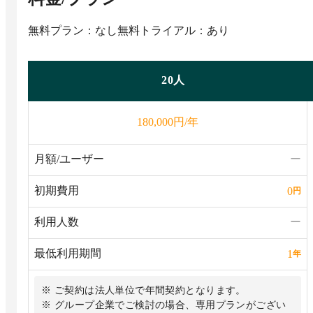
無料プラン：なし
無料トライアル：あり
20人
円/年
180,000
月額/ユーザー
ー
初期費用
0
円
利用人数
ー
最低利用期間
1
年
※ ご契約は法人単位で年間契約となります。
※ グループ企業でご検討の場合、専用プランがござい