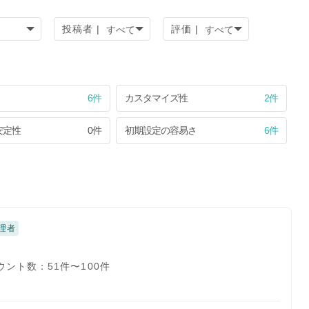
投稿者 |
評価 |
6件
カスタマイズ性
2件
安定性
0件
初期設定の容易さ
6件
理者
ウント数：51件〜100件