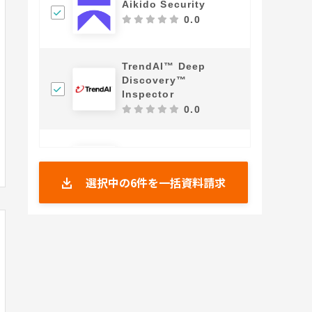
Aikido Security
0.0
TrendAI™ Deep
Discovery™
Inspector
0.0
TrendAI Vision One™
Security Operations
選択中の
6
件を一括資料請求
0.0
Keeperパスワードマネ
ージャー
4.23