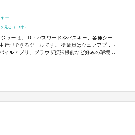
ジャー
を見る（13件）
ネージャーは、ID・パスワードやパスキー、各種シー
るツールです。 従業員はウェブアプリ・
バイルアプリ、ブラウザ拡張機能など好みの環境か
スし、強固なパスワードの自動生成・入力や安全な
応じたポリシー設定やセキュリティ監視が可能で
ームレスに統合できます。 企業はデータ侵害
員の利便性と生産性を向上させ、規制遵守やセキュ
します。