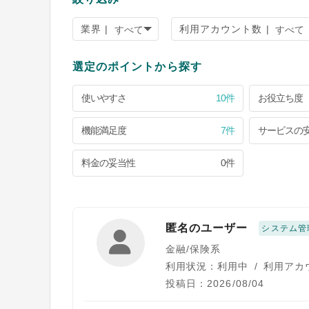
業界 |
利用アカウント数 |
選定のポイントから探す
使いやすさ
10件
お役立ち度
機能満足度
7件
サービスの
料金の妥当性
0件
匿名のユーザー
システム管
金融/保険系
利用状況：利用中
/
利用アカ
投稿日：2026/08/04