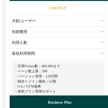
円/月
3,980
月額/ユーザー
ー
初期費用
ー
利用人数
ー
最低利用期間
ー
・月間Visitor数：400,000まで
・ページ数上限：300
・バージョン管理：120日間
・独自ドメイン接続／公開
・GA／GTM連携
・有料プラン専用サポート
・リダイレクト
・高度な権限制限
Business Plus
・Webhook連携