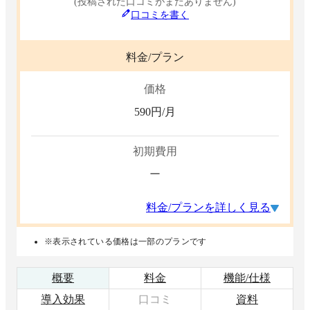
(投稿された口コミがまだありません)
口コミを書く
料金/プラン
価格
590
円/月
初期費用
ー
料金/プランを詳しく見る
※表示されている価格は一部のプランです
概要
料金
機能/仕様
導入効果
口コミ
資料