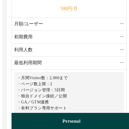
円/月
590
月額/ユーザー
ー
初期費用
ー
利用人数
ー
最低利用期間
ー
・月間Visitor数：2,000まで
・ページ数上限：2
・バージョン管理：5日間
・独自ドメイン接続／公開
・GA／GTM連携
・有料プラン専用サポート
Personal