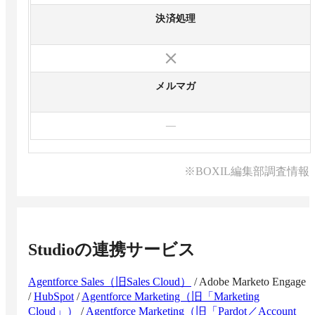
決済処理
メルマガ
—
※BOXIL編集部調査情報
Studio
の連携サービス
Agentforce Sales（旧Sales Cloud）
/
Adobe Marketo Engage
/
HubSpot
/
Agentforce Marketing（旧「Marketing
Cloud」）
/
Agentforce Marketing（旧「Pardot／Account