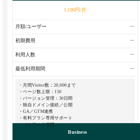
円/月
1,190
月額/ユーザー
ー
初期費用
ー
利用人数
ー
最低利用期間
ー
・月間Visitor数：20,000まで
・ページ数上限：150
・バージョン管理：30日間
・独自ドメイン接続／公開
・GA／GTM連携
・有料プラン専用サポート
・パスワード保護
Business