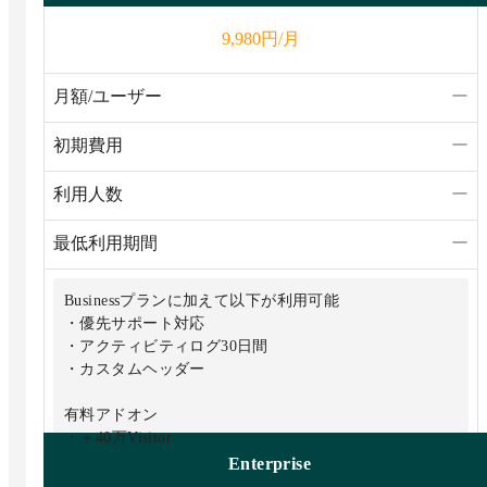
円/月
9,980
月額/ユーザー
ー
初期費用
ー
利用人数
ー
最低利用期間
ー
Businessプランに加えて以下が利用可能
・優先サポート対応
・アクティビティログ30日間
・カスタムヘッダー
有料アドオン
・＋40万Visitor
・＋100万Visitor
Enterprise
・＋カスタムプロキシ