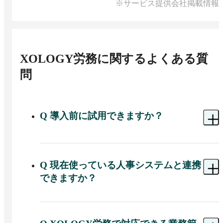
※サービス提供会社掲載情報
XOLOGY労務
に関するよくある質
問
Q
導入前に試用できますか？
A 
導入前のデモンストレーションや相談には対応
可能です。
Q
現在使っている人事システムと連携
できますか？
A 
はい。XOLOGY労務で収集したデータはCSVフ
ァイルとして出力でき、既存の人事給与システム
へインポート可能です。