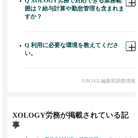
Q
XOLOGY労務で対応できる業務範
囲は？給与計算や勤怠管理も含まれま
すか？
A 
XOLOGY労務は、入退社に伴う手続きや従業員
からの各種申請対応に特化したサービスです。給
与明細の配付や勤怠管理（有給・シフト管理、打
Q
利用に必要な環境を教えてくださ
刻機能など）は対象外で、別途「XOLOGY給与明
い。
細」や就業管理システム等の導入が必要です。
A 
クラウドサービスのため、社内サーバーやソフ
トのインストールは不要です。インターネットに
接続できるPCまたはスマートフォンがあれば、
※BOXIL編集部調査情報
Webブラウザ経由で利用可能です。
XOLOGY労務
が掲載されている記
事