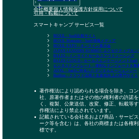
ト
会社概要
個人情報保護方針
採用について
引用・転載について
スマートキャンプ サービス一覧
BOXIL - SaaS比較サイト
BOXIL Magazine - SaaS情報メディア
BOXIL EXPO - オンライン展示会
JAPAN LEADERS SUMMIT- エグゼクティブ
BALES - インサイドセールスアウトソーシング
BALES CLOUD - セールスエンゲージメントSaaS
ビジネステンプレート - 便利なテンプレートを
ADXL - SaaSに特化したデジタルエージェンシー
BizHint - クラウド活用と生産性向上の専門サイト
著作権法により認められる場合を除き、コン
社、原著作者またはその他の権利者の許諾を
く、複製、公衆送信、改変、修正、転載等す
作権法により禁止されています。
記載されている会社名および商品・サービス
ーク等を含む）は、各社の商標または各権利
標です。