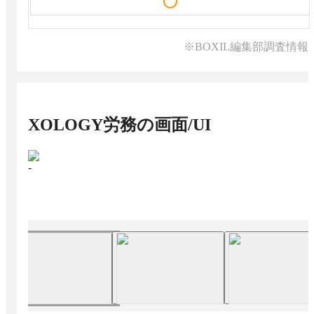
※BOXIL編集部調査情報
XOLOGY労務
の画面/UI
-