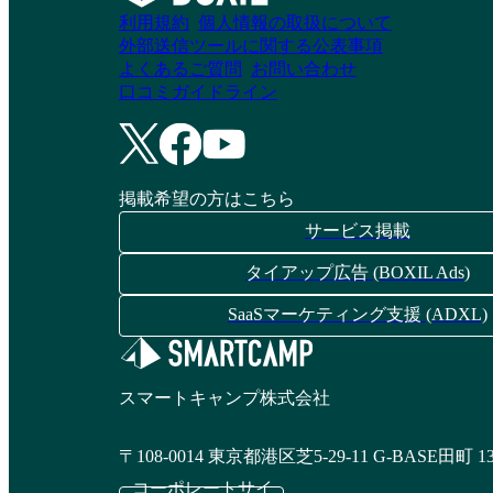
ラウド年末調整
ン
利用規約
個人情報の取扱について
外部送信ツールに関する公表事項
よくあるご質問
お問い合わせ
資料請求リストに追加
資料請求リストに追加
口コミガイドライン
ジンジャー人事労務
マネーフォワード ク
掲載希望の方はこちら
ラウド社会保険
サービス掲載
資料請求リストに追加
タイアップ広告 (BOXIL Ads)
資料請求リストに追加
SaaSマーケティング支援 (ADXL)
クラウドハウス労務
マネーフォワード ク
スマートキャンプ株式会社
ラウド人事管理
資料請求リストに追加
〒108-0014 東京都港区芝5-29-11 G-BASE田町 1
資料請求リストに追加
コーポレートサイ