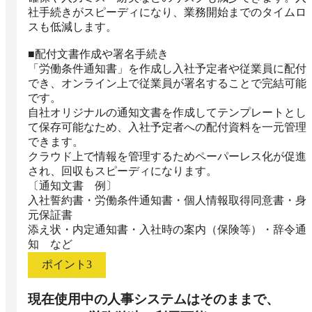
社手続きがスピーディになり、業務開始までのタイムロ
スも低減します。

■配付文書作成や署名手続き

「労働条件通知書」を作成し入社予定者や従業員に配付
でき、オンライン上で従業員が署名することで完結可能
です。

自社オリジナルの通知文書を作成してテンプレートとし
て保存可能なため、入社予定者への配付資料を一元管理
できます。

クラウド上で情報を管理するためペーパーレス化が促進
され、回収もスピーディになります。

〔通知文書　例〕

入社誓約書・労働条件通知書・個人情報取得同意書・身
元保証書

添え状・内定通知書・入社時の案内（保険等）・辞令通
知　など
ポイント
3
現在使用中の人事システムはそのままで、