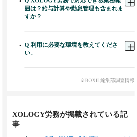
Q
XOLOGY労務で対応できる業務範
囲は？給与計算や勤怠管理も含まれま
すか？
A 
XOLOGY労務は、入退社に伴う手続きや従業員
からの各種申請対応に特化したサービスです。給
与明細の配付や勤怠管理（有給・シフト管理、打
Q
利用に必要な環境を教えてくださ
刻機能など）は対象外で、別途「XOLOGY給与明
い。
細」や就業管理システム等の導入が必要です。
A 
クラウドサービスのため、社内サーバーやソフ
トのインストールは不要です。インターネットに
接続できるPCまたはスマートフォンがあれば、
※BOXIL編集部調査情報
Webブラウザ経由で利用可能です。
XOLOGY労務
が掲載されている記
事