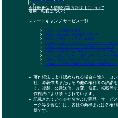
ト
会社概要
個人情報保護方針
採用について
引用・転載について
スマートキャンプ サービス一覧
BOXIL - SaaS比較サイト
BOXIL Magazine - SaaS情報メディア
BOXIL EXPO - オンライン展示会
JAPAN LEADERS SUMMIT- エグゼクティブ
BALES - インサイドセールスアウトソーシング
BALES CLOUD - セールスエンゲージメントSaaS
ビジネステンプレート - 便利なテンプレートを
ADXL - SaaSに特化したデジタルエージェンシー
BizHint - クラウド活用と生産性向上の専門サイト
著作権法により認められる場合を除き、コン
社、原著作者またはその他の権利者の許諾を
く、複製、公衆送信、改変、修正、転載等す
作権法により禁止されています。
記載されている会社名および商品・サービス
ーク等を含む）は、各社の商標または各権利
標です。