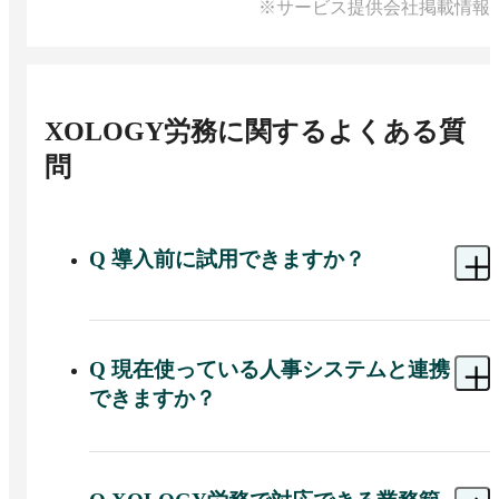
※サービス提供会社掲載情報
XOLOGY労務
に関するよくある質
問
Q
導入前に試用できますか？
A 
導入前のデモンストレーションや相談には対応
可能です。
Q
現在使っている人事システムと連携
できますか？
A 
はい。XOLOGY労務で収集したデータはCSVフ
ァイルとして出力でき、既存の人事給与システム
へインポート可能です。