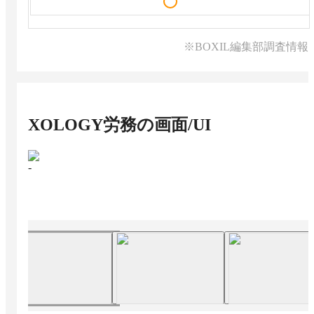
※BOXIL編集部調査情報
XOLOGY労務
の画面/UI
-