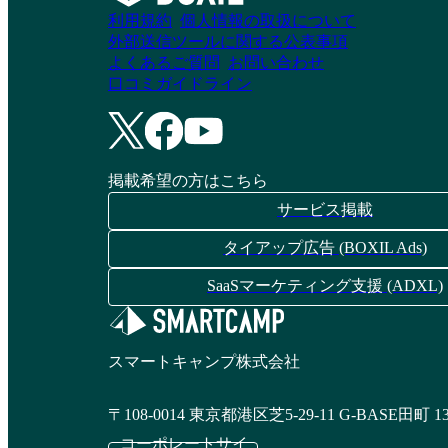
ラウド年末調整
ン
利用規約
個人情報の取扱について
外部送信ツールに関する公表事項
よくあるご質問
お問い合わせ
資料請求リストに追加
資料請求リストに追加
口コミガイドライン
ジンジャー人事労務
マネーフォワード ク
掲載希望の方はこちら
ラウド社会保険
サービス掲載
資料請求リストに追加
タイアップ広告 (BOXIL Ads)
資料請求リストに追加
SaaSマーケティング支援 (ADXL)
クラウドハウス労務
マネーフォワード ク
スマートキャンプ株式会社
ラウド人事管理
資料請求リストに追加
〒108-0014 東京都港区芝5-29-11 G-BASE田町 1
資料請求リストに追加
コーポレートサイ