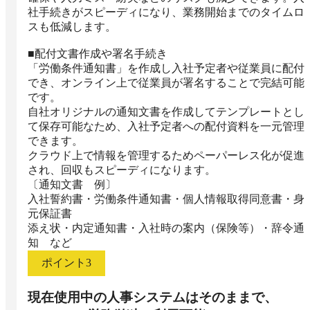
社手続きがスピーディになり、業務開始までのタイムロ
スも低減します。

■配付文書作成や署名手続き

「労働条件通知書」を作成し入社予定者や従業員に配付
でき、オンライン上で従業員が署名することで完結可能
です。

自社オリジナルの通知文書を作成してテンプレートとし
て保存可能なため、入社予定者への配付資料を一元管理
できます。

クラウド上で情報を管理するためペーパーレス化が促進
され、回収もスピーディになります。

〔通知文書　例〕

入社誓約書・労働条件通知書・個人情報取得同意書・身
元保証書

添え状・内定通知書・入社時の案内（保険等）・辞令通
知　など
ポイント
3
現在使用中の人事システムはそのままで、