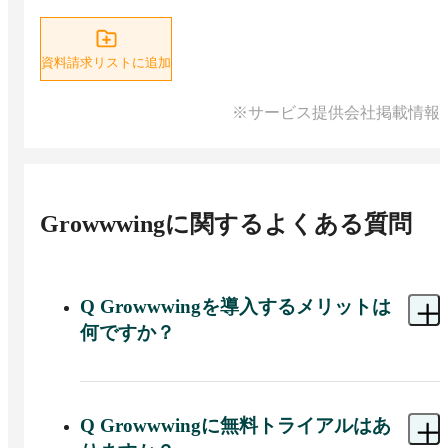
資料請求リストに追加
※サービス提供会社掲載情報
Growwwing
に関するよくある質問
Q
Growwwingを導入するメリットは
何ですか？
A 
Growwwingを導入することで、顧客情報を専用
プラットフォームで一元管理し、データにもとづ
いた戦略策定やターゲティングによって効率的な
Q
Growwwingに無料トライアルはあ
顧客対応が可能です。活動の選択と集中により無