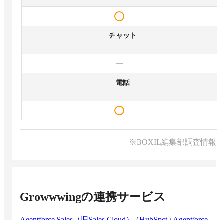
チャット
—
電話
※BOXIL編集部調査情報
Growwwing
の連携サービス
Agentforce Sales（旧Sales Cloud）
/
HubSpot
/
Agentforce