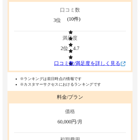
口コミ数
(
10
件)
3位
満足度
2位
4.7
口コミ数/満足度を詳しく見る
※ランキングは前日時点の情報です
※カスタマーサクセスにおけるランキングです
料金/プラン
価格
60,000
円/月
初期費用