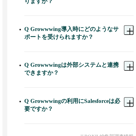
りますか？
駄な工数を削減でき、削減したリソースを解約要
因の分析や改善にあてることで、サービスそのも
A 
はい、Growwwingには30日間利用できる無料ト
のとカスタマーサクセスチームの成長を促進しま
ライアルがあります。導入前に実際の操作感や機
す。
能を試せます。
Q
Growwwing導入時にどのようなサ
ポートを受けられますか？
A 
Growwwingでは、導入にあたって手厚いオンボ
ーディング支援を受けられます。単にツールの使
い方を説明するだけでなく、導入企業のサービス
Q
Growwwingは外部システムと連携
内容の整理やカスタマーサクセス活動の設計とい
できますか？
った準備段階から伴走し、スムーズに運用開始で
きるよう支援してくれます。
A 
Salesforceはもちろん、オプションによってさま
ざまなMAツールやSFA/CRMともシームレスなデ
ータ連携が可能です。
Q
Growwwingの利用にSalesforceは必
要ですか？
A 
Growwwingには、Salesforceのライセンスが含ま
れており、機能も利用できます。そのため
Salesforceを別途購入せずにそのまま導入できま