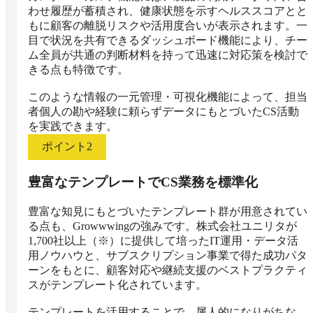
わせ履歴が蓄積され、健康状態を示すヘルススコアとと
もに顧客の離脱リスクや活用度合いが表示されます。一
目で状況を共有できるダッシュボード機能により、チー
ム全員が共通の判断材料を持って迅速に対応策を検討で
きる点も特徴です。

このような情報の一元管理・可視化機能によって、担当
者個人の勘や経験に頼らずデータにもとづいたCS活動
を実践できます。
ポイント
2
豊富なテンプレートでCS業務を標準化
豊富な知見にもとづいたテンプレート群が用意されてい
る点も、Growwwingの強みです。株式会社ユニリタが
1,700社以上（※）に提供して培ったIT運用・データ活
用ノウハウと、サブスクリプション事業で得た成功パタ
ーンをもとに、顧客対応や継続支援のベストプラクティ
スがテンプレート化されています。

テンプレートを活用することで、属人的になりがちな