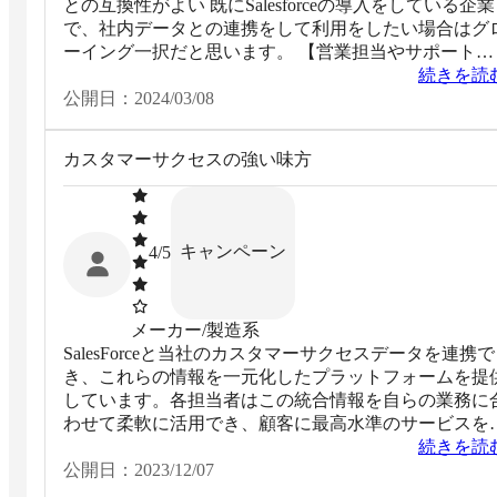
との互換性がよい 既にSalesforceの導入をしている企業
で、社内データとの連携をして利用をしたい場合はグ
ーイング一択だと思います。 【営業担当やサポート
面】 カスタマーサクセスチームの方が親身に対応して
続きを読
くださります。自社に最適化をしたカスタマイズと提
公開日：
2024/03/08
案、その実装まで行っていただき本当に感謝していま
す。普段の連絡の取り方もとても楽です！
カスタマーサクセスの強い味方
キャンペーン
4
/5
メーカー/製造系
SalesForceと当社のカスタマーサクセスデータを連携で
き、これらの情報を一元化したプラットフォームを提
しています。各担当者はこの統合情報を自らの業務に
わせて柔軟に活用でき、顧客に最高水準のサービスを
供できるようになりました。
続きを読
公開日：
2023/12/07