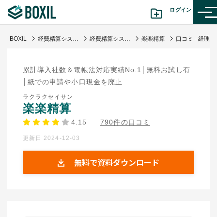
ログイン
BOXIL
経費精算システム比較おすすめ18選 | タイプ図解や料金表と選び方
経費精算システム
楽楽精算
口コミ - 経理のクラウド一元化により大幅にコスパダウン
カテゴリから探す
累計導入社数＆電帳法対応実績No.1│無料お試し有
診断から探す(β版)
│紙での申請や小口現金を廃止
ラクラクセイサン
記事から探す
楽楽精算
4.15
790件の口コミ
BOXILの使い方ガイド
情報掲載をご希望の方へ
更新日 2024-12-03
無料で資料ダウンロード