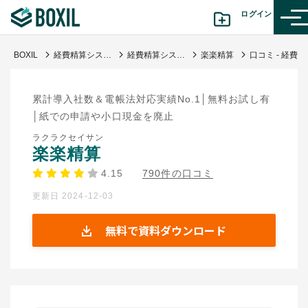
ログイン
BOXIL
経費精算システム比較おすすめ18選 | タイプ図解や料金表と選び方
経費精算システム
楽楽精算
口コミ - 経費清算に必要な時間が減りました
カテゴリから探す
累計導入社数＆電帳法対応実績No.1│無料お試し有
診断から探す(β版)
│紙での申請や小口現金を廃止
ラクラクセイサン
記事から探す
楽楽精算
4.15
790件の口コミ
BOXILの使い方ガイド
情報掲載をご希望の方へ
更新日 2024-12-03
無料で資料ダウンロード