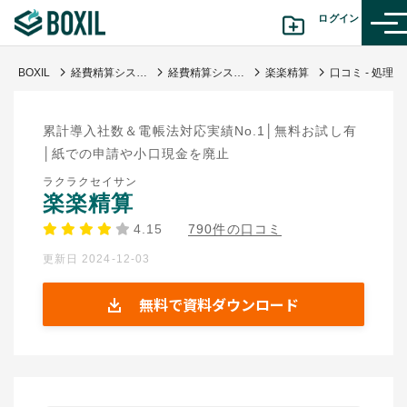
ログイン
BOXIL
経費精算システム比較おすすめ18選 | タイプ図解や料金表と選び方
経費精算システム
楽楽精算
口コミ - 処理完了までの効率化
カテゴリから探す
累計導入社数＆電帳法対応実績No.1│無料お試し有
診断から探す(β版)
│紙での申請や小口現金を廃止
ラクラクセイサン
記事から探す
楽楽精算
4.15
790件の口コミ
BOXILの使い方ガイド
情報掲載をご希望の方へ
更新日 2024-12-03
無料で資料ダウンロード