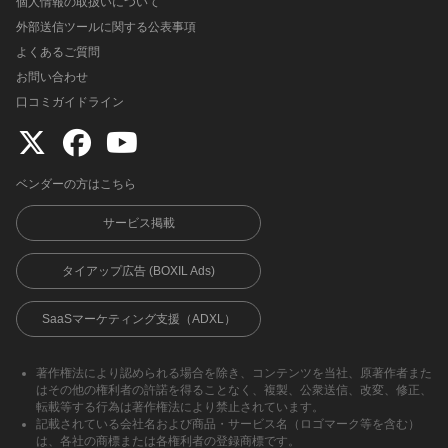
個人情報の取扱いについて
外部送信ツールに関する公表事項
よくあるご質問
お問い合わせ
口コミガイドライン
ベンダーの方はこちら
サービス掲載
タイアップ広告 (BOXIL Ads)
SaaSマーケティング支援（ADXL）
著作権法により認められる場合を除き、コンテンツを当社、原著作者また
はその他の権利者の許諾を得ることなく、複製、公衆送信、改変、修正、
転載等する行為は著作権法により禁止されています。
記載されている会社名および商品・サービス名（ロゴマーク等を含む）
は、各社の商標または各権利者の登録商標です。