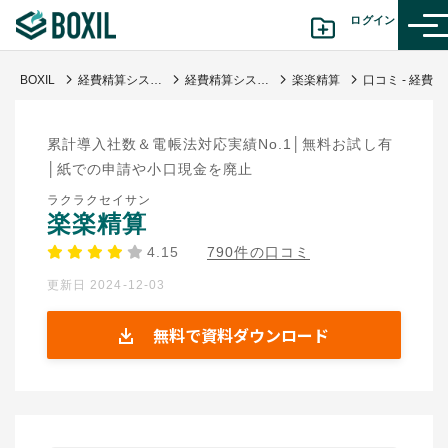
ログイン
BOXIL
経費精算システム比較おすすめ18選 | タイプ図解や料金表と選び方
経費精算システム
楽楽精算
口コミ - 経費精算が楽になって提出側、処理側に利便性高いサービス
カテゴリから探す
累計導入社数＆電帳法対応実績No.1│無料お試し有
診断から探す(β版)
│紙での申請や小口現金を廃止
ラクラクセイサン
記事から探す
楽楽精算
4.15
790件の口コミ
BOXILの使い方ガイド
情報掲載をご希望の方へ
更新日 2024-12-03
無料で資料ダウンロード